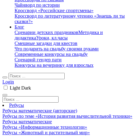
Чайнворд по истории
Кроссворд «Российские спортсмены»
Кроссворд по литературному чтению «Знаешь ли ты
сказки?»
Блог
Сценарии детских праздников
Методика и
дидактика
Уроки, кл.часы
Смешные загадки для квестов
Что подарить на свадьбу своими руками
Современные конкурсы на свадьбу
Сценарий гендер пати
Конкурсы на вечеринку для взрослых
Login
Light
Dark
Ребусы
Ребусы математические (авторские)
Ребусы по теме «История развития вычислительной техники»
Ребусы математические
Ребусы «Информационные технологии»
Ребусы «Животный и растительный мир»