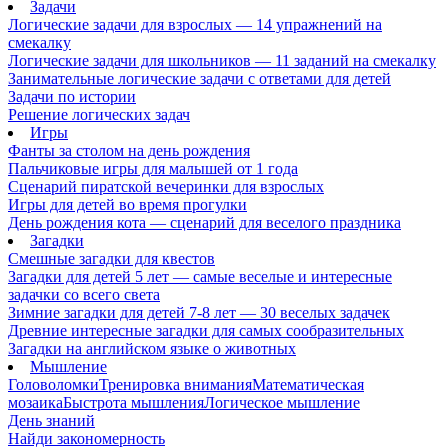
Задачи
Логические задачи для взрослых — 14 упражнений на
смекалку
Логические задачи для школьников — 11 заданий на смекалку
Занимательные логические задачи с ответами для детей
Задачи по истории
Решение логических задач
Игры
Фанты за столом на день рождения
Пальчиковые игры для малышей от 1 года
Сценарий пиратской вечеринки для взрослых
Игры для детей во время прогулки
День рождения кота — сценарий для веселого праздника
Загадки
Смешные загадки для квестов
Загадки для детей 5 лет — самые веселые и интересные
задачки со всего света
Зимние загадки для детей 7-8 лет — 30 веселых задачек
Древние интересные загадки для самых сообразительных
Загадки на английском языке о животных
Мышление
Головоломки
Тренировка внимания
Математическая
мозаика
Быстрота мышления
Логическое мышление
День знаний
Найди закономерность