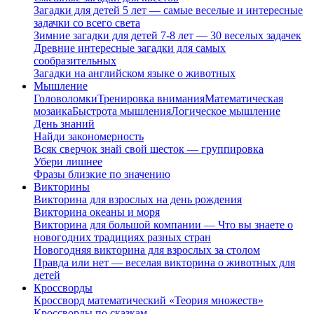
Загадки для детей 5 лет — самые веселые и интересные
задачки со всего света
Зимние загадки для детей 7-8 лет — 30 веселых задачек
Древние интересные загадки для самых
сообразительных
Загадки на английском языке о животных
Мышление
Головоломки
Тренировка внимания
Математическая
мозаика
Быстрота мышления
Логическое мышление
День знаний
Найди закономерность
Всяк сверчок знай свой шесток — группировка
Убери лишнее
Фразы близкие по значению
Викторины
Викторина для взрослых на день рождения
Викторина океаны и моря
Викторина для большой компании — Что вы знаете о
новогодних традициях разных стран
Новогодняя викторина для взрослых за столом
Правда или нет — веселая викторина о животных для
детей
Кроссворды
Кроссворд математический «Теория множеств»
Кроссворды по сказкам