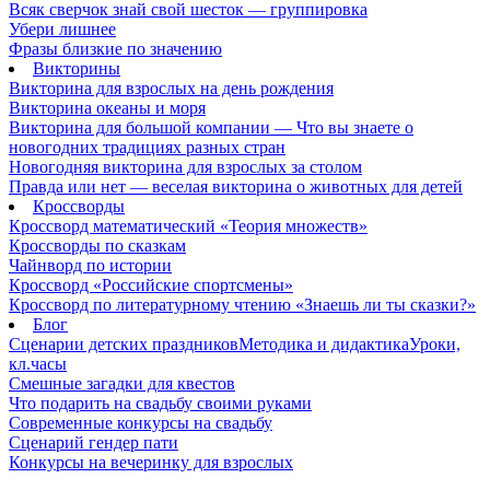
Всяк сверчок знай свой шесток — группировка
Убери лишнее
Фразы близкие по значению
Викторины
Викторина для взрослых на день рождения
Викторина океаны и моря
Викторина для большой компании — Что вы знаете о
новогодних традициях разных стран
Новогодняя викторина для взрослых за столом
Правда или нет — веселая викторина о животных для детей
Кроссворды
Кроссворд математический «Теория множеств»
Кроссворды по сказкам
Чайнворд по истории
Кроссворд «Российские спортсмены»
Кроссворд по литературному чтению «Знаешь ли ты сказки?»
Блог
Сценарии детских праздников
Методика и дидактика
Уроки,
кл.часы
Смешные загадки для квестов
Что подарить на свадьбу своими руками
Современные конкурсы на свадьбу
Сценарий гендер пати
Конкурсы на вечеринку для взрослых