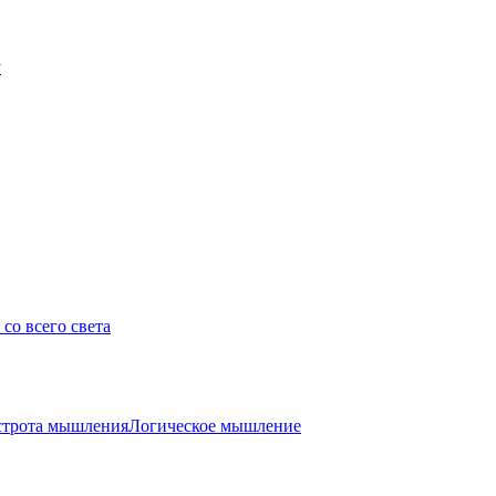
у
со всего света
трота мышления
Логическое мышление