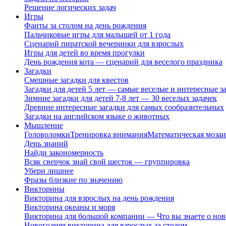
Решение логических задач
Игры
Фанты за столом на день рождения
Пальчиковые игры для малышей от 1 года
Сценарий пиратской вечеринки для взрослых
Игры для детей во время прогулки
День рождения кота — сценарий для веселого праздника
Загадки
Смешные загадки для квестов
Загадки для детей 5 лет — самые веселые и интересные за
Зимние загадки для детей 7-8 лет — 30 веселых задачек
Древние интересные загадки для самых сообразительных
Загадки на английском языке о животных
Мышление
Головоломки
Тренировка внимания
Математическая мозаи
День знаний
Найди закономерность
Всяк сверчок знай свой шесток — группировка
Убери лишнее
Фразы близкие по значению
Викторины
Викторина для взрослых на день рождения
Викторина океаны и моря
Викторина для большой компании — Что вы знаете о нов
Новогодняя викторина для взрослых за столом