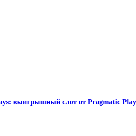
ays: выигрышный слот от Pragmatic Pla
 в…