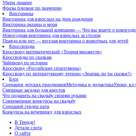
Убери лишнее
Фразы близкие по значению
Викторины
Викторина для взрослых на день рождения
Викторина океаны и моря
Викторина для большой компании — Что вы знаете о новогодн
Новогодняя викторина для взрослых за столом
Правда или нет — веселая викторина о животных для детей
Кроссворды
Кроссворд математический «Теория множеств»
Кроссворды по сказкам
Чайнворд по истории
Кроссворд «Российские спортсмены»
Кроссворд по литературному чтению «Знаешь ли ты сказки?»
Блог
Сценарии детских праздников
Методика и дидактика
Уроки, кл
Смешные загадки для квестов
Что подарить на свадьбу своими руками
Современные конкурсы на свадьбу
Сценарий гендер пати
Конкурсы на вечеринку для взрослых
В Тренде!
Детали слота
О сайте