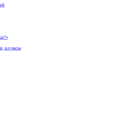
ей
ки?»
и, кл.часы