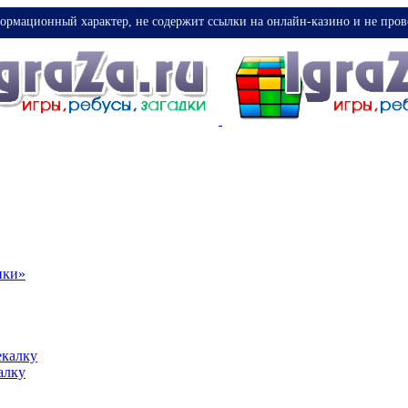
ормационный характер, не содержит ссылки на онлайн-казино и не пров
ики»
екалку
алку