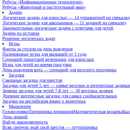
Ребусы «Информационные технологии»
Ребусы «Животный и растительный мир»
Задачи
Логические задачи для взрослых — 14 упражнений на смекалк
Логические задачи для школьников — 11 заданий на смекалку
Занимательные логические задачи с ответами для детей
Задачи по истории
Решение логических задач
Игры
Фанты за столом на день рождения
Пальчиковые игры для малышей от 1 года
Сценарий пиратской вечеринки для взрослых
Игры для детей во время прогулки
День рождения кота — сценарий для веселого праздника
Загадки
Смешные загадки для квестов
Загадки для детей 5 лет — самые веселые и интересные задачки 
Зимние загадки для детей 7-8 лет — 30 веселых задачек
Древние интересные загадки для самых сообразительных
Загадки на английском языке о животных
Мышление
Головоломки
Тренировка внимания
Математическая мозаика
Быс
День знаний
Найди закономерность
Всяк сверчок знай свой шесток — группировка