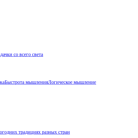
дачки со всего света
ка
Быстрота мышления
Логическое мышление
огодних традициях разных стран