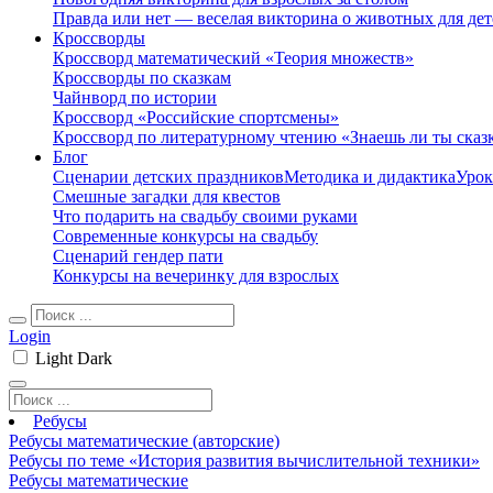
Правда или нет — веселая викторина о животных для дет
Кроссворды
Кроссворд математический «Теория множеств»
Кроссворды по сказкам
Чайнворд по истории
Кроссворд «Российские спортсмены»
Кроссворд по литературному чтению «Знаешь ли ты сказ
Блог
Сценарии детских праздников
Методика и дидактика
Урок
Смешные загадки для квестов
Что подарить на свадьбу своими руками
Современные конкурсы на свадьбу
Сценарий гендер пати
Конкурсы на вечеринку для взрослых
Login
Light
Dark
Ребусы
Ребусы математические (авторские)
Ребусы по теме «История развития вычислительной техники»
Ребусы математические