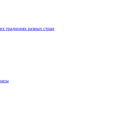
их традициях разных стран
.часы