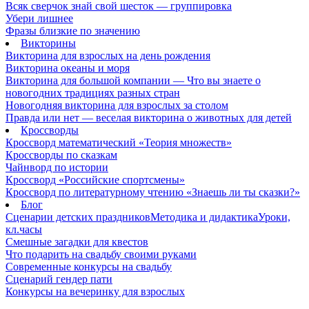
Всяк сверчок знай свой шесток — группировка
Убери лишнее
Фразы близкие по значению
Викторины
Викторина для взрослых на день рождения
Викторина океаны и моря
Викторина для большой компании — Что вы знаете о
новогодних традициях разных стран
Новогодняя викторина для взрослых за столом
Правда или нет — веселая викторина о животных для детей
Кроссворды
Кроссворд математический «Теория множеств»
Кроссворды по сказкам
Чайнворд по истории
Кроссворд «Российские спортсмены»
Кроссворд по литературному чтению «Знаешь ли ты сказки?»
Блог
Сценарии детских праздников
Методика и дидактика
Уроки,
кл.часы
Смешные загадки для квестов
Что подарить на свадьбу своими руками
Современные конкурсы на свадьбу
Сценарий гендер пати
Конкурсы на вечеринку для взрослых