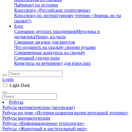
Чайнворд по истории
Кроссворд «Российские спортсмены»
Кроссворд по литературному чтению «Знаешь ли ты
сказки?»
Блог
Сценарии детских праздников
Методика и
дидактика
Уроки, кл.часы
Смешные загадки для квестов
Что подарить на свадьбу своими руками
Современные конкурсы на свадьбу
Сценарий гендер пати
Конкурсы на вечеринку для взрослых
Login
Light
Dark
Ребусы
Ребусы математические (авторские)
Ребусы по теме «История развития вычислительной техники»
Ребусы математические
Ребусы «Информационные технологии»
Ребусы «Животный и растительный мир»