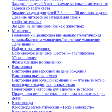
Загадки для детей 5 лет — самые веселые и интересные
задачки со всего света
Зимние загадки для детей 7-8 лет — 30 веселых задачек
Древние интересные загадки для самых
сообразительных
Загадки на английском языке о животных
Мышление
Головоломки
Тренировка внимания
Математическая
мозаика
Быстрота мышления
Логическое мышление
День знаний
Найди закономерность
Всяк сверчок знай свой шесток — группировка
Убери лишнее
Фразы близкие по значению
Викторины
Викторина для взрослых на день рождения
Викторина океаны и моря
Викторина для большой компании — Что вы знаете о
новогодних традициях разных стран
Новогодняя викторина для взрослых за столом
Правда или нет — веселая викторина о животных для
детей
Кроссворды
Кроссворд математический «Теория множеств»
Кроссворды по сказкам