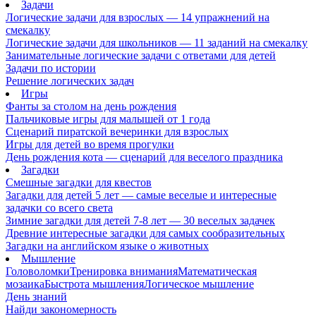
Задачи
Логические задачи для взрослых — 14 упражнений на
смекалку
Логические задачи для школьников — 11 заданий на смекалку
Занимательные логические задачи с ответами для детей
Задачи по истории
Решение логических задач
Игры
Фанты за столом на день рождения
Пальчиковые игры для малышей от 1 года
Сценарий пиратской вечеринки для взрослых
Игры для детей во время прогулки
День рождения кота — сценарий для веселого праздника
Загадки
Смешные загадки для квестов
Загадки для детей 5 лет — самые веселые и интересные
задачки со всего света
Зимние загадки для детей 7-8 лет — 30 веселых задачек
Древние интересные загадки для самых сообразительных
Загадки на английском языке о животных
Мышление
Головоломки
Тренировка внимания
Математическая
мозаика
Быстрота мышления
Логическое мышление
День знаний
Найди закономерность