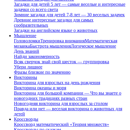
Загадки для детей 5 лет — самые веселые и интересные
задачки со всего света
Зимние загадки для детей 7-8 лет — 30 веселых задачек
Древние интересные загадки для самых
сообразительных
Загадки на английском языке о животных
Мышление
Головоломки
Тренировка внимания
Математическая
мозаика
Быстрота мышления
Логическое мышление
День знаний
Найди закономерность
Всяк сверчок знай свой шесток — группировка
Убери лишнее
Фразы близкие по значению
Викторины
Викторина для взрослых на день рождения
Викторина океаны и моря
Викторина для большой компании — Что вы знаете о
новогодних традициях разных стран
Новогодняя викторина для взрослых за столом
Правда или нет — веселая викторина о животных для
детей
Кроссворды
Кроссворд математический «Теория множеств»
Кроссворды по сказкам