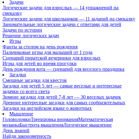
Задачи
Логические задачи для взрослых — 14 упражнений на
смекалку
Логические задачи для школьников — 11 заданий на смекалку
Занимательные логические задачи с ответами для детей
Задачи по истории
Решение логических задач
Игры
Фанты за столом на день рождения
Пальчиковые игры для малышей от 1 года
Сценарий пиратской вечеринки для взрослых
Игры для детей во время прогулки
День рождения кота — сценарий для веселого праздника
Загадки
Смешные загадки для квестов
Загадки для детей 5 лет — самые веселые и интересные
задачки со всего света
Зимние загадки для детей 7-8 лет — 30 веселых задачек
Древние интересные загадки для самых сообразительных
Загадки на английском языке о животных
Мышление
Головоломки
Тренировка внимания
Математическая
мозаика
Быстрота мышления
Логическое мышление
День знаний
Найди закономерность