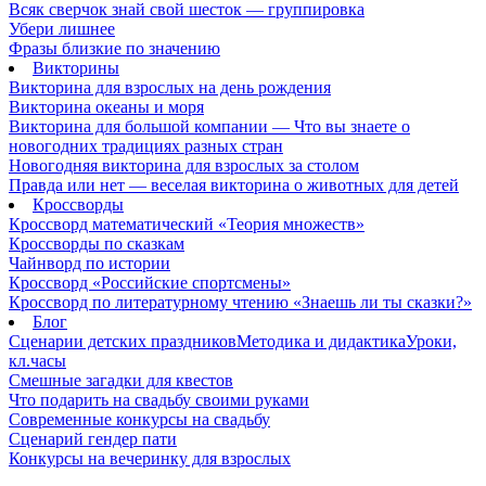
Всяк сверчок знай свой шесток — группировка
Убери лишнее
Фразы близкие по значению
Викторины
Викторина для взрослых на день рождения
Викторина океаны и моря
Викторина для большой компании — Что вы знаете о
новогодних традициях разных стран
Новогодняя викторина для взрослых за столом
Правда или нет — веселая викторина о животных для детей
Кроссворды
Кроссворд математический «Теория множеств»
Кроссворды по сказкам
Чайнворд по истории
Кроссворд «Российские спортсмены»
Кроссворд по литературному чтению «Знаешь ли ты сказки?»
Блог
Сценарии детских праздников
Методика и дидактика
Уроки,
кл.часы
Смешные загадки для квестов
Что подарить на свадьбу своими руками
Современные конкурсы на свадьбу
Сценарий гендер пати
Конкурсы на вечеринку для взрослых