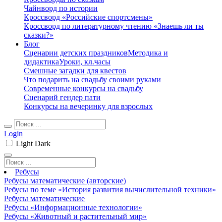
Чайнворд по истории
Кроссворд «Российские спортсмены»
Кроссворд по литературному чтению «Знаешь ли ты
сказки?»
Блог
Сценарии детских праздников
Методика и
дидактика
Уроки, кл.часы
Смешные загадки для квестов
Что подарить на свадьбу своими руками
Современные конкурсы на свадьбу
Сценарий гендер пати
Конкурсы на вечеринку для взрослых
Login
Light
Dark
Ребусы
Ребусы математические (авторские)
Ребусы по теме «История развития вычислительной техники»
Ребусы математические
Ребусы «Информационные технологии»
Ребусы «Животный и растительный мир»