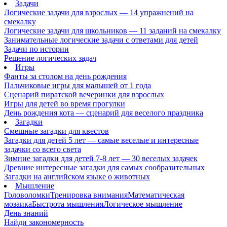
Задачи
Логические задачи для взрослых — 14 упражнений на
смекалку
Логические задачи для школьников — 11 заданий на смекалку
Занимательные логические задачи с ответами для детей
Задачи по истории
Решение логических задач
Игры
Фанты за столом на день рождения
Пальчиковые игры для малышей от 1 года
Сценарий пиратской вечеринки для взрослых
Игры для детей во время прогулки
День рождения кота — сценарий для веселого праздника
Загадки
Смешные загадки для квестов
Загадки для детей 5 лет — самые веселые и интересные
задачки со всего света
Зимние загадки для детей 7-8 лет — 30 веселых задачек
Древние интересные загадки для самых сообразительных
Загадки на английском языке о животных
Мышление
Головоломки
Тренировка внимания
Математическая
мозаика
Быстрота мышления
Логическое мышление
День знаний
Найди закономерность