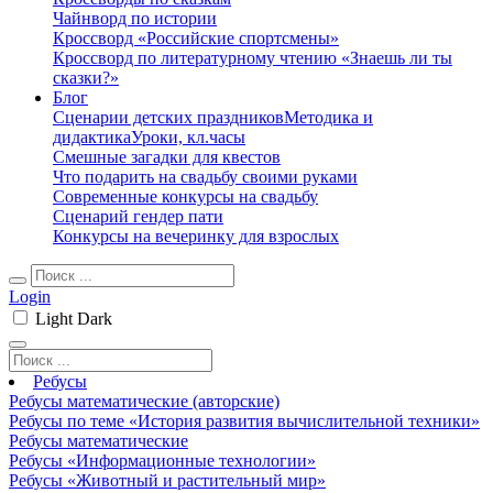
Чайнворд по истории
Кроссворд «Российские спортсмены»
Кроссворд по литературному чтению «Знаешь ли ты
сказки?»
Блог
Сценарии детских праздников
Методика и
дидактика
Уроки, кл.часы
Смешные загадки для квестов
Что подарить на свадьбу своими руками
Современные конкурсы на свадьбу
Сценарий гендер пати
Конкурсы на вечеринку для взрослых
Login
Light
Dark
Ребусы
Ребусы математические (авторские)
Ребусы по теме «История развития вычислительной техники»
Ребусы математические
Ребусы «Информационные технологии»
Ребусы «Животный и растительный мир»