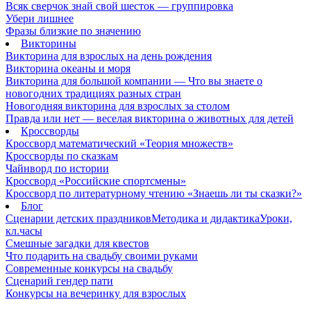
Всяк сверчок знай свой шесток — группировка
Убери лишнее
Фразы близкие по значению
Викторины
Викторина для взрослых на день рождения
Викторина океаны и моря
Викторина для большой компании — Что вы знаете о
новогодних традициях разных стран
Новогодняя викторина для взрослых за столом
Правда или нет — веселая викторина о животных для детей
Кроссворды
Кроссворд математический «Теория множеств»
Кроссворды по сказкам
Чайнворд по истории
Кроссворд «Российские спортсмены»
Кроссворд по литературному чтению «Знаешь ли ты сказки?»
Блог
Сценарии детских праздников
Методика и дидактика
Уроки,
кл.часы
Смешные загадки для квестов
Что подарить на свадьбу своими руками
Современные конкурсы на свадьбу
Сценарий гендер пати
Конкурсы на вечеринку для взрослых