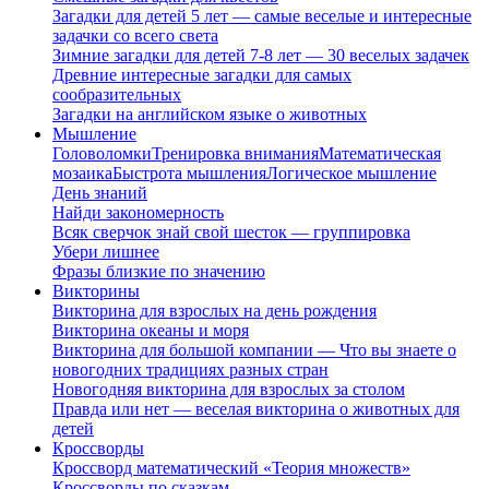
Загадки для детей 5 лет — самые веселые и интересные
задачки со всего света
Зимние загадки для детей 7-8 лет — 30 веселых задачек
Древние интересные загадки для самых
сообразительных
Загадки на английском языке о животных
Мышление
Головоломки
Тренировка внимания
Математическая
мозаика
Быстрота мышления
Логическое мышление
День знаний
Найди закономерность
Всяк сверчок знай свой шесток — группировка
Убери лишнее
Фразы близкие по значению
Викторины
Викторина для взрослых на день рождения
Викторина океаны и моря
Викторина для большой компании — Что вы знаете о
новогодних традициях разных стран
Новогодняя викторина для взрослых за столом
Правда или нет — веселая викторина о животных для
детей
Кроссворды
Кроссворд математический «Теория множеств»
Кроссворды по сказкам