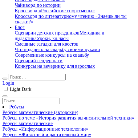
Чайнворд по истории
Кроссворд «Российские спортсмены»
Кроссворд по литературному чтению «Знаешь ли ты
сказки?»
Блог
Сценарии детских праздников
Методика и
дидактика
Уроки, кл.часы
Смешные загадки для квестов
Что подарить на свадьбу своими руками
Современные конкурсы на свадьбу
Сценарий гендер пати
Конкурсы на вечеринку для взрослых
Login
Light
Dark
Ребусы
Ребусы математические (авторские)
Ребусы по теме «История развития вычислительной техники»
Ребусы математические
Ребусы «Информационные технологии»
Ребусы «Животный и растительный мир»