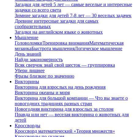
Загадки для детей 5 лет — самые веселые и интересные
задачки со всего света
Зимние загадки для детей 7-8 лет — 30 веселых задачек
Древние интересные загадки для самых
сообразительных
Загадки на английском языке о животных
Мышление
Головоломки
Тренировка внимания
Математическая
мозаика
Быстрота мышления
Логическое мышление
День знаний
Найди закономерность
Всяк сверчок знай свой шесток — группировка
Убери лишнее
Фразы близкие по значению
Викторины
Викторина для взрослых на день рождения
Викторина океаны и моря
Викторина для большой компании — Что вы знаете о
новогодних традициях разных стран
Новогодняя викторина для взрослых за столом
Правда или нет — веселая викторина о животных для
детей
Кроссворды
Кроссворд математический «Теория множеств»
Кроссворды по сказкам