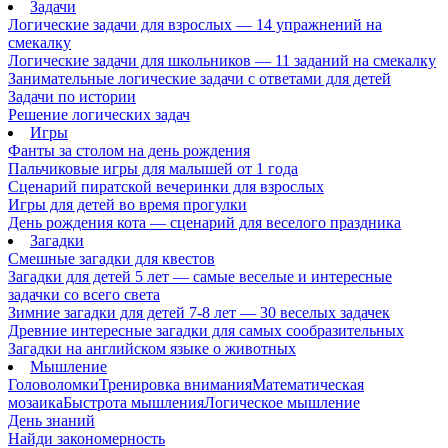
Задачи
Логические задачи для взрослых — 14 упражнений на
смекалку
Логические задачи для школьников — 11 заданий на смекалку
Занимательные логические задачи с ответами для детей
Задачи по истории
Решение логических задач
Игры
Фанты за столом на день рождения
Пальчиковые игры для малышей от 1 года
Сценарий пиратской вечеринки для взрослых
Игры для детей во время прогулки
День рождения кота — сценарий для веселого праздника
Загадки
Смешные загадки для квестов
Загадки для детей 5 лет — самые веселые и интересные
задачки со всего света
Зимние загадки для детей 7-8 лет — 30 веселых задачек
Древние интересные загадки для самых сообразительных
Загадки на английском языке о животных
Мышление
Головоломки
Тренировка внимания
Математическая
мозаика
Быстрота мышления
Логическое мышление
День знаний
Найди закономерность