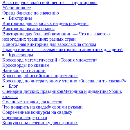
Всяк сверчок знай свой шесток — группировка
Убери лишнее
Фразы близкие по значению
Викторины
Викторина для взрослых на день рождения
Викторина океаны и моря
Викторина для большой компании — Что вы знаете о
новогодних традициях разных стран
Новогодняя викторина для взрослых за столом
Правда или нет — веселая викторина о животных для детей
Кроссворды
Кроссворд математический «Теория множеств»
Кроссворды по сказкам
Чайнворд по истории
Кроссворд «Российские спортсмены»
Кроссворд по литературному чтению «Знаешь ли ты сказки?»
Блог
Сценарии детских праздников
Методика и дидактика
Уроки,
кл.часы
Смешные загадки для квестов
Что подарить на свадьбу своими руками
Современные конкурсы на свадьбу
Сценарий гендер пати
Конкурсы на вечеринку для взрослых