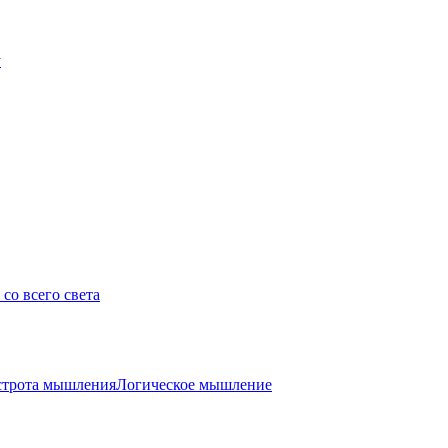
у
со всего света
трота мышления
Логическое мышление