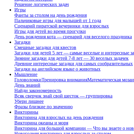
Решение логических задач
Игры
Фанты за столом на день рождения
Пальчиковые игры для малышей от 1 года
Сценарий пиратской вечеринки для взрослых
Игры для детей во время прогулки
День рождения кота — сценарий для веселого праздника
Загадки
Смешные загадки для квестов
Загадки для детей 5 лет — самые веселые и интересные за
Зимние загадки для детей 7-8 лет — 30 веселых задачек
Древние интересные загадки для самых сообразительных
Загадки на английском языке о животных
Мышление
Головоломки
Тренировка внимания
Математическая мозаи
День знаний
Найди закономерность
Всяк сверчок знай свой шесток — группировка
Убери лишнее
Фразы близкие по значению
Викторины
Викторина для взрослых на день рождения
Викторина океаны и моря
Викторина для большой компании — Что вы знаете о нов
Новогодняя викторина для взрослых за столом