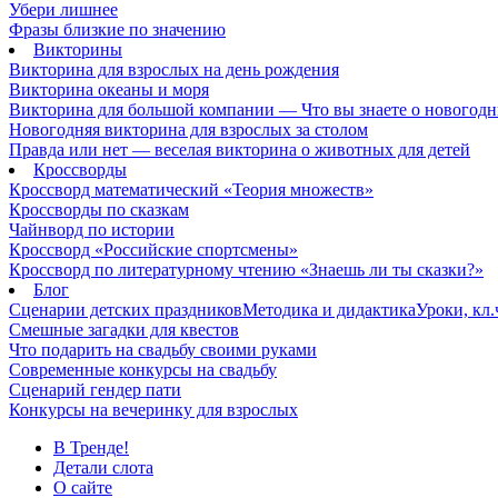
Убери лишнее
Фразы близкие по значению
Викторины
Викторина для взрослых на день рождения
Викторина океаны и моря
Викторина для большой компании — Что вы знаете о новогодн
Новогодняя викторина для взрослых за столом
Правда или нет — веселая викторина о животных для детей
Кроссворды
Кроссворд математический «Теория множеств»
Кроссворды по сказкам
Чайнворд по истории
Кроссворд «Российские спортсмены»
Кроссворд по литературному чтению «Знаешь ли ты сказки?»
Блог
Сценарии детских праздников
Методика и дидактика
Уроки, кл
Смешные загадки для квестов
Что подарить на свадьбу своими руками
Современные конкурсы на свадьбу
Сценарий гендер пати
Конкурсы на вечеринку для взрослых
В Тренде!
Детали слота
О сайте