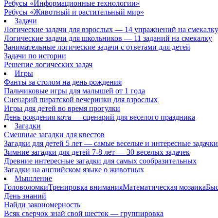
Ребусы «Информационные технологии»
Ребусы «Животный и растительный мир»
Задачи
Логические задачи для взрослых — 14 упражнений на смекалк
Логические задачи для школьников — 11 заданий на смекалку
Занимательные логические задачи с ответами для детей
Задачи по истории
Решение логических задач
Игры
Фанты за столом на день рождения
Пальчиковые игры для малышей от 1 года
Сценарий пиратской вечеринки для взрослых
Игры для детей во время прогулки
День рождения кота — сценарий для веселого праздника
Загадки
Смешные загадки для квестов
Загадки для детей 5 лет — самые веселые и интересные задачки 
Зимние загадки для детей 7-8 лет — 30 веселых задачек
Древние интересные загадки для самых сообразительных
Загадки на английском языке о животных
Мышление
Головоломки
Тренировка внимания
Математическая мозаика
Быс
День знаний
Найди закономерность
Всяк сверчок знай свой шесток — группировка