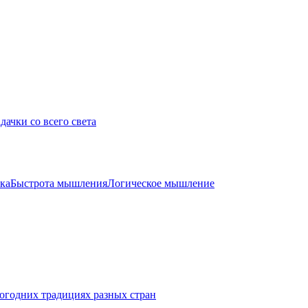
дачки со всего света
ка
Быстрота мышления
Логическое мышление
огодних традициях разных стран