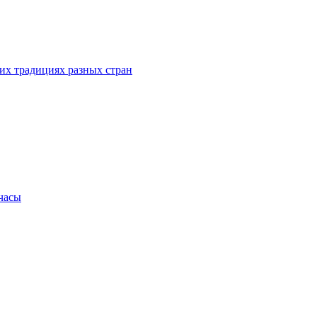
их традициях разных стран
.часы