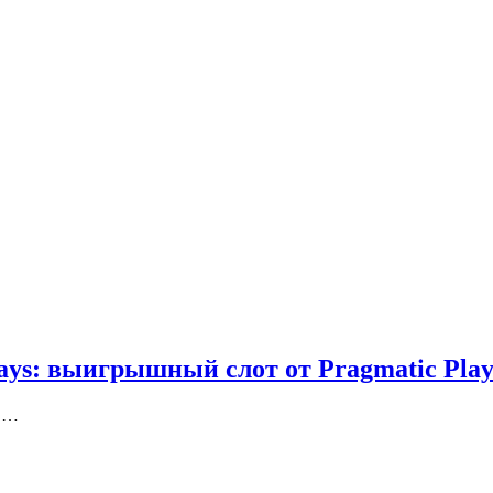
ays: выигрышный слот от Pragmatic Pla
 в…