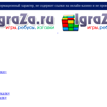
ормационный характер, не содержит ссылки на онлайн-казино и не пров
ики»
екалку
алку