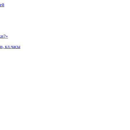
ей
ки?»
и, кл.часы