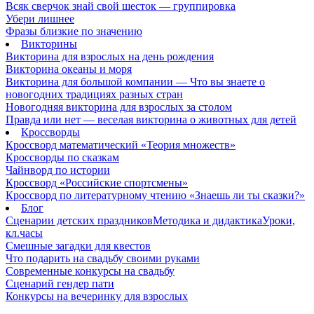
Всяк сверчок знай свой шесток — группировка
Убери лишнее
Фразы близкие по значению
Викторины
Викторина для взрослых на день рождения
Викторина океаны и моря
Викторина для большой компании — Что вы знаете о
новогодних традициях разных стран
Новогодняя викторина для взрослых за столом
Правда или нет — веселая викторина о животных для детей
Кроссворды
Кроссворд математический «Теория множеств»
Кроссворды по сказкам
Чайнворд по истории
Кроссворд «Российские спортсмены»
Кроссворд по литературному чтению «Знаешь ли ты сказки?»
Блог
Сценарии детских праздников
Методика и дидактика
Уроки,
кл.часы
Смешные загадки для квестов
Что подарить на свадьбу своими руками
Современные конкурсы на свадьбу
Сценарий гендер пати
Конкурсы на вечеринку для взрослых