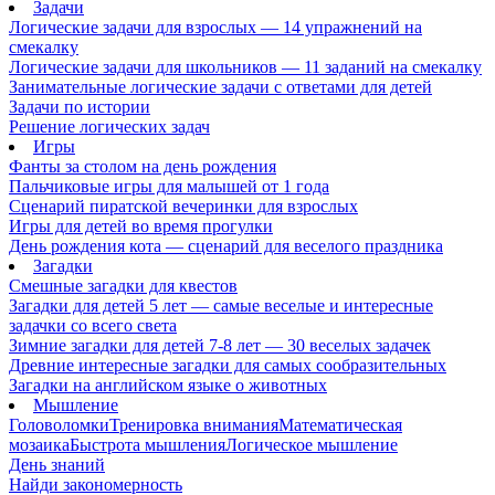
Задачи
Логические задачи для взрослых — 14 упражнений на
смекалку
Логические задачи для школьников — 11 заданий на смекалку
Занимательные логические задачи с ответами для детей
Задачи по истории
Решение логических задач
Игры
Фанты за столом на день рождения
Пальчиковые игры для малышей от 1 года
Сценарий пиратской вечеринки для взрослых
Игры для детей во время прогулки
День рождения кота — сценарий для веселого праздника
Загадки
Смешные загадки для квестов
Загадки для детей 5 лет — самые веселые и интересные
задачки со всего света
Зимние загадки для детей 7-8 лет — 30 веселых задачек
Древние интересные загадки для самых сообразительных
Загадки на английском языке о животных
Мышление
Головоломки
Тренировка внимания
Математическая
мозаика
Быстрота мышления
Логическое мышление
День знаний
Найди закономерность