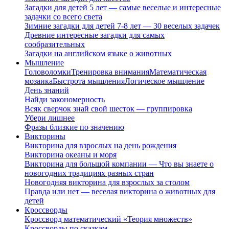
Загадки для детей 5 лет — самые веселые и интересные
задачки со всего света
Зимние загадки для детей 7-8 лет — 30 веселых задачек
Древние интересные загадки для самых
сообразительных
Загадки на английском языке о животных
Мышление
Головоломки
Тренировка внимания
Математическая
мозаика
Быстрота мышления
Логическое мышление
День знаний
Найди закономерность
Всяк сверчок знай свой шесток — группировка
Убери лишнее
Фразы близкие по значению
Викторины
Викторина для взрослых на день рождения
Викторина океаны и моря
Викторина для большой компании — Что вы знаете о
новогодних традициях разных стран
Новогодняя викторина для взрослых за столом
Правда или нет — веселая викторина о животных для
детей
Кроссворды
Кроссворд математический «Теория множеств»
Кроссворды по сказкам