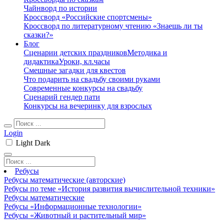
Чайнворд по истории
Кроссворд «Российские спортсмены»
Кроссворд по литературному чтению «Знаешь ли ты
сказки?»
Блог
Сценарии детских праздников
Методика и
дидактика
Уроки, кл.часы
Смешные загадки для квестов
Что подарить на свадьбу своими руками
Современные конкурсы на свадьбу
Сценарий гендер пати
Конкурсы на вечеринку для взрослых
Login
Light
Dark
Ребусы
Ребусы математические (авторские)
Ребусы по теме «История развития вычислительной техники»
Ребусы математические
Ребусы «Информационные технологии»
Ребусы «Животный и растительный мир»