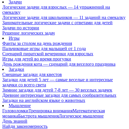
Задачи
Логические задачи для взрослых — 14 упражнений на
смекалку
Логические задачи для школьников — 11 заданий на смекалку
Занимательные логические задачи с ответами для детей
Задачи по истории
Решение логических задач
Игры
Фанты за столом на день рождения
Пальчиковые игры для малышей от 1 года
Сценарий пиратской вечеринки для взрослых
Игры для детей во время прогулки
День рождения кота — сценарий для веселого праздника
Загадки
Смешные загадки для квестов
Загадки для детей 5 лет — самые веселые и интересные
задачки со всего света
Зимние загадки для детей 7-8 лет — 30 веселых задачек
Древние интересные загадки для самых сообразительных
Загадки на английском языке о животных
Мышление
Головоломки
Тренировка внимания
Математическая
мозаика
Быстрота мышления
Логическое мышление
День знаний
Найди закономерность