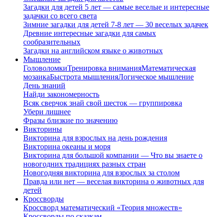
Загадки для детей 5 лет — самые веселые и интересные
задачки со всего света
Зимние загадки для детей 7-8 лет — 30 веселых задачек
Древние интересные загадки для самых
сообразительных
Загадки на английском языке о животных
Мышление
Головоломки
Тренировка внимания
Математическая
мозаика
Быстрота мышления
Логическое мышление
День знаний
Найди закономерность
Всяк сверчок знай свой шесток — группировка
Убери лишнее
Фразы близкие по значению
Викторины
Викторина для взрослых на день рождения
Викторина океаны и моря
Викторина для большой компании — Что вы знаете о
новогодних традициях разных стран
Новогодняя викторина для взрослых за столом
Правда или нет — веселая викторина о животных для
детей
Кроссворды
Кроссворд математический «Теория множеств»
Кроссворды по сказкам