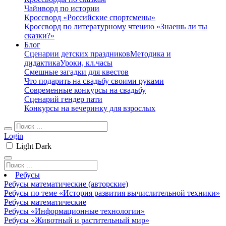
Чайнворд по истории
Кроссворд «Российские спортсмены»
Кроссворд по литературному чтению «Знаешь ли ты
сказки?»
Блог
Сценарии детских праздников
Методика и
дидактика
Уроки, кл.часы
Смешные загадки для квестов
Что подарить на свадьбу своими руками
Современные конкурсы на свадьбу
Сценарий гендер пати
Конкурсы на вечеринку для взрослых
Login
Light
Dark
Ребусы
Ребусы математические (авторские)
Ребусы по теме «История развития вычислительной техники»
Ребусы математические
Ребусы «Информационные технологии»
Ребусы «Животный и растительный мир»