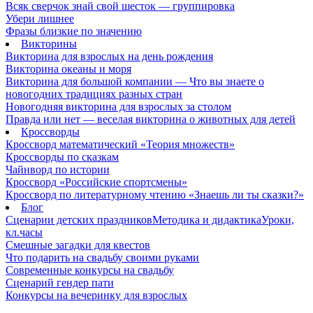
Всяк сверчок знай свой шесток — группировка
Убери лишнее
Фразы близкие по значению
Викторины
Викторина для взрослых на день рождения
Викторина океаны и моря
Викторина для большой компании — Что вы знаете о
новогодних традициях разных стран
Новогодняя викторина для взрослых за столом
Правда или нет — веселая викторина о животных для детей
Кроссворды
Кроссворд математический «Теория множеств»
Кроссворды по сказкам
Чайнворд по истории
Кроссворд «Российские спортсмены»
Кроссворд по литературному чтению «Знаешь ли ты сказки?»
Блог
Сценарии детских праздников
Методика и дидактика
Уроки,
кл.часы
Смешные загадки для квестов
Что подарить на свадьбу своими руками
Современные конкурсы на свадьбу
Сценарий гендер пати
Конкурсы на вечеринку для взрослых