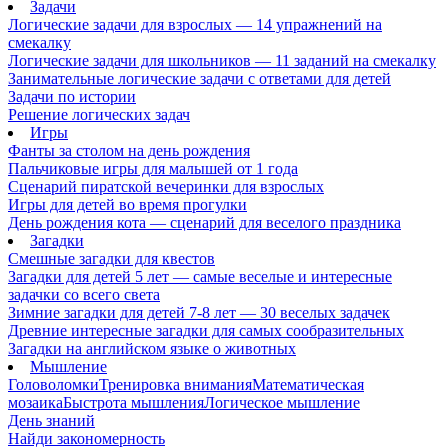
Задачи
Логические задачи для взрослых — 14 упражнений на
смекалку
Логические задачи для школьников — 11 заданий на смекалку
Занимательные логические задачи с ответами для детей
Задачи по истории
Решение логических задач
Игры
Фанты за столом на день рождения
Пальчиковые игры для малышей от 1 года
Сценарий пиратской вечеринки для взрослых
Игры для детей во время прогулки
День рождения кота — сценарий для веселого праздника
Загадки
Смешные загадки для квестов
Загадки для детей 5 лет — самые веселые и интересные
задачки со всего света
Зимние загадки для детей 7-8 лет — 30 веселых задачек
Древние интересные загадки для самых сообразительных
Загадки на английском языке о животных
Мышление
Головоломки
Тренировка внимания
Математическая
мозаика
Быстрота мышления
Логическое мышление
День знаний
Найди закономерность