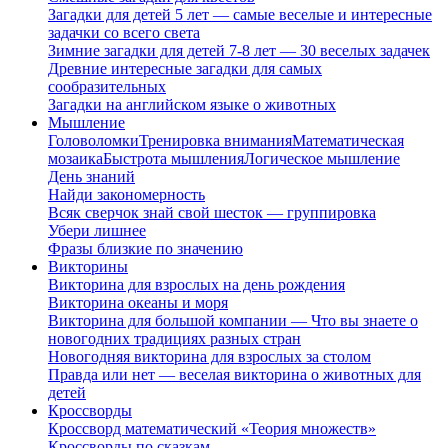
Загадки для детей 5 лет — самые веселые и интересные
задачки со всего света
Зимние загадки для детей 7-8 лет — 30 веселых задачек
Древние интересные загадки для самых
сообразительных
Загадки на английском языке о животных
Мышление
Головоломки
Тренировка внимания
Математическая
мозаика
Быстрота мышления
Логическое мышление
День знаний
Найди закономерность
Всяк сверчок знай свой шесток — группировка
Убери лишнее
Фразы близкие по значению
Викторины
Викторина для взрослых на день рождения
Викторина океаны и моря
Викторина для большой компании — Что вы знаете о
новогодних традициях разных стран
Новогодняя викторина для взрослых за столом
Правда или нет — веселая викторина о животных для
детей
Кроссворды
Кроссворд математический «Теория множеств»
Кроссворды по сказкам