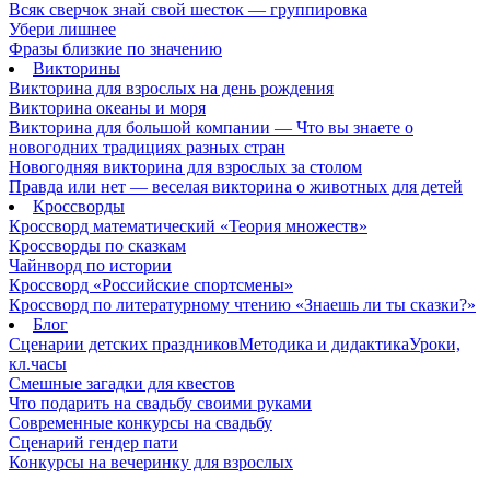
Всяк сверчок знай свой шесток — группировка
Убери лишнее
Фразы близкие по значению
Викторины
Викторина для взрослых на день рождения
Викторина океаны и моря
Викторина для большой компании — Что вы знаете о
новогодних традициях разных стран
Новогодняя викторина для взрослых за столом
Правда или нет — веселая викторина о животных для детей
Кроссворды
Кроссворд математический «Теория множеств»
Кроссворды по сказкам
Чайнворд по истории
Кроссворд «Российские спортсмены»
Кроссворд по литературному чтению «Знаешь ли ты сказки?»
Блог
Сценарии детских праздников
Методика и дидактика
Уроки,
кл.часы
Смешные загадки для квестов
Что подарить на свадьбу своими руками
Современные конкурсы на свадьбу
Сценарий гендер пати
Конкурсы на вечеринку для взрослых