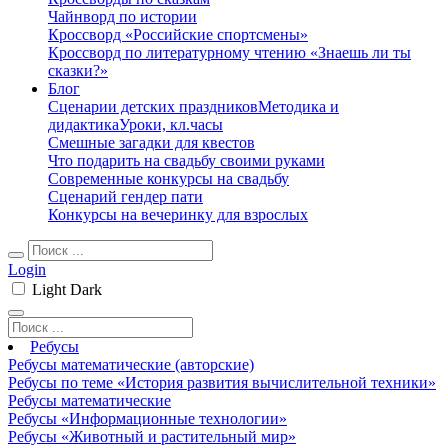
Чайнворд по истории
Кроссворд «Российские спортсмены»
Кроссворд по литературному чтению «Знаешь ли ты
сказки?»
Блог
Сценарии детских праздников
Методика и
дидактика
Уроки, кл.часы
Смешные загадки для квестов
Что подарить на свадьбу своими руками
Современные конкурсы на свадьбу
Сценарий гендер пати
Конкурсы на вечеринку для взрослых
Login
Light
Dark
Ребусы
Ребусы математические (авторские)
Ребусы по теме «История развития вычислительной техники»
Ребусы математические
Ребусы «Информационные технологии»
Ребусы «Животный и растительный мир»