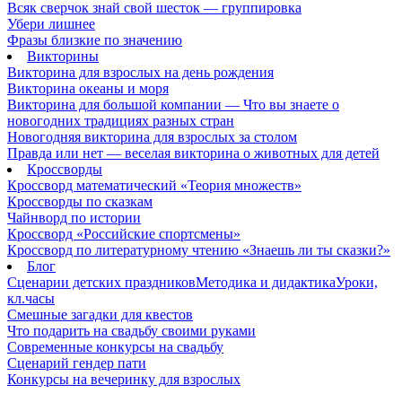
Всяк сверчок знай свой шесток — группировка
Убери лишнее
Фразы близкие по значению
Викторины
Викторина для взрослых на день рождения
Викторина океаны и моря
Викторина для большой компании — Что вы знаете о
новогодних традициях разных стран
Новогодняя викторина для взрослых за столом
Правда или нет — веселая викторина о животных для детей
Кроссворды
Кроссворд математический «Теория множеств»
Кроссворды по сказкам
Чайнворд по истории
Кроссворд «Российские спортсмены»
Кроссворд по литературному чтению «Знаешь ли ты сказки?»
Блог
Сценарии детских праздников
Методика и дидактика
Уроки,
кл.часы
Смешные загадки для квестов
Что подарить на свадьбу своими руками
Современные конкурсы на свадьбу
Сценарий гендер пати
Конкурсы на вечеринку для взрослых