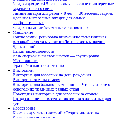
Загадки для детей 5 лет — самые веселые и интересные
задачки со всего света
Зимние загадки для детей 7-8 лет — 30 веселых задачек
Древние интересные загадки для самых
сообразительных
Загадки на английском языке о животных
Мышление
Головоломки
Тренировка внимания
Математическая
мозаика
Быстрота мышления
Логическое мышление
День знаний
Найди закономерность
Всяк сверчок знай свой шесток — группировка
Убери лишнее
Фразы близкие по значению
Викторины
Викторина для взрослых на день рождения
Викторина океаны и моря
Викторина для большой компании — Что вы знаете о
новогодних традициях разных стран
Новогодняя викторина для взрослых за столом
Правда или нет — веселая викторина о животных для
детей
Кроссворды
Кроссворд математический «Теория множеств»
Кроссворды по сказкам