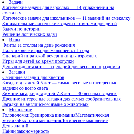
Задачи
Логические задачи для взрослых — 14 упражнений на
смекалку
Логические задачи для школьников — 11 заданий на смекалку
Занимательные логические задачи с ответами для детей
Задачи по истории
Решение логических задач
Игры
Фанты за столом на день рождения
Пальчиковые игры для малышей от 1 года
Сценарий пиратской вечеринки для взрослых
Игры для детей во время прогулки
День рождения кота — сценарий для веселого праздника
Загадки
Смешные загадки для квестов
Загадки для детей 5 лет — самые веселые и интересные
задачки со всего света
Зимние загадки для детей 7-8 лет — 30 веселых задачек
Древние интересные загадки для самых сообразительных
Загадки на английском языке о животных
Мышление
Головоломки
Тренировка внимания
Математическая
мозаика
Быстрота мышления
Логическое мышление
День знаний
Найди закономерность