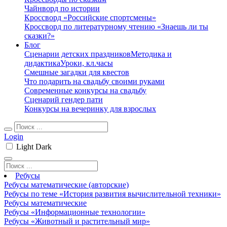
Чайнворд по истории
Кроссворд «Российские спортсмены»
Кроссворд по литературному чтению «Знаешь ли ты
сказки?»
Блог
Сценарии детских праздников
Методика и
дидактика
Уроки, кл.часы
Смешные загадки для квестов
Что подарить на свадьбу своими руками
Современные конкурсы на свадьбу
Сценарий гендер пати
Конкурсы на вечеринку для взрослых
Login
Light
Dark
Ребусы
Ребусы математические (авторские)
Ребусы по теме «История развития вычислительной техники»
Ребусы математические
Ребусы «Информационные технологии»
Ребусы «Животный и растительный мир»