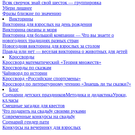
Всяк сверчок знай свой шесток — группировка
Убери лишнее
Фразы близкие по значению
Викторины
Викторина для взрослых на день рождения
Викторина океаны и моря
Викторина для большой компании — Что вы знаете о
новогодних традициях разных стран
Новогодняя викторина для взрослых за столом
Правда или нет — веселая викторина о животных для детей
Кроссворды
Кроссворд математический «Теория множеств»
Кроссворды по сказкам
Чайнворд по истории
Кроссворд «Российские спортсмены»
Кроссворд по литературному чтению «Знаешь ли ты сказки?»
Блог
Сценарии детских праздников
Методика и дидактика
Уроки,
кл.часы
Смешные загадки для квестов
Что подарить на свадьбу своими руками
Современные конкурсы на свадьбу
Сценарий гендер пати
Конкурсы на вечеринку для взрослых