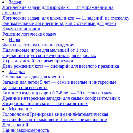
Задачи
Логические задачи для взрослых — 14 упражнений на
смекалку
Логические задачи для школьников — 11 заданий на смекалку
Занимательные логические задачи с ответами для детей
Задачи по истории
Решение логических задач
Игры
Фанты за столом на день рождения
Пальчиковые игры для малышей от 1 года
Сценарий пиратской вечеринки для взрослых
Игры для детей во время прогулки
День рождения кота — сценарий для веселого праздника
Загадки
Смешные загадки для квестов
Загадки для детей 5 лет — самые веселые и интересные
задачки со всего света
Зимние загадки для детей 7-8 лет — 30 веселых задачек
Древние интересные загадки для самых сообразительных
Загадки на английском языке о животных
Мышление
Головоломки
Тренировка внимания
Математическая
мозаика
Быстрота мышления
Логическое мышление
День знаний
Найди закономерность