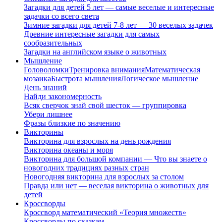
Загадки для детей 5 лет — самые веселые и интересные
задачки со всего света
Зимние загадки для детей 7-8 лет — 30 веселых задачек
Древние интересные загадки для самых
сообразительных
Загадки на английском языке о животных
Мышление
Головоломки
Тренировка внимания
Математическая
мозаика
Быстрота мышления
Логическое мышление
День знаний
Найди закономерность
Всяк сверчок знай свой шесток — группировка
Убери лишнее
Фразы близкие по значению
Викторины
Викторина для взрослых на день рождения
Викторина океаны и моря
Викторина для большой компании — Что вы знаете о
новогодних традициях разных стран
Новогодняя викторина для взрослых за столом
Правда или нет — веселая викторина о животных для
детей
Кроссворды
Кроссворд математический «Теория множеств»
Кроссворды по сказкам