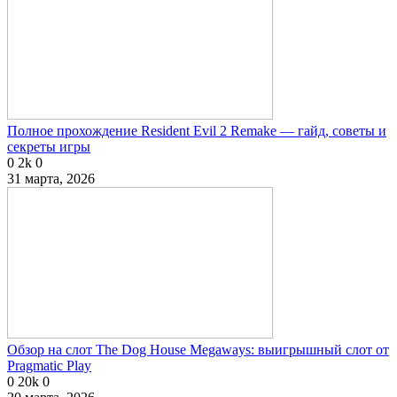
Полное прохождение Resident Evil 2 Remake — гайд, советы и
секреты игры
0
2k
0
31 марта, 2026
Обзор на слот The Dog House Megaways: выигрышный слот от
Pragmatic Play
0
20k
0