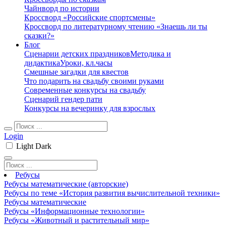
Чайнворд по истории
Кроссворд «Российские спортсмены»
Кроссворд по литературному чтению «Знаешь ли ты
сказки?»
Блог
Сценарии детских праздников
Методика и
дидактика
Уроки, кл.часы
Смешные загадки для квестов
Что подарить на свадьбу своими руками
Современные конкурсы на свадьбу
Сценарий гендер пати
Конкурсы на вечеринку для взрослых
Login
Light
Dark
Ребусы
Ребусы математические (авторские)
Ребусы по теме «История развития вычислительной техники»
Ребусы математические
Ребусы «Информационные технологии»
Ребусы «Животный и растительный мир»