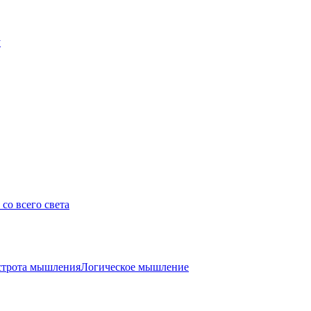
у
со всего света
трота мышления
Логическое мышление