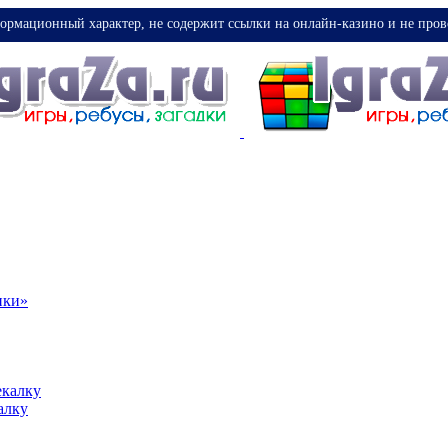
ормационный характер, не содержит ссылки на онлайн-казино и не пров
ики»
екалку
алку