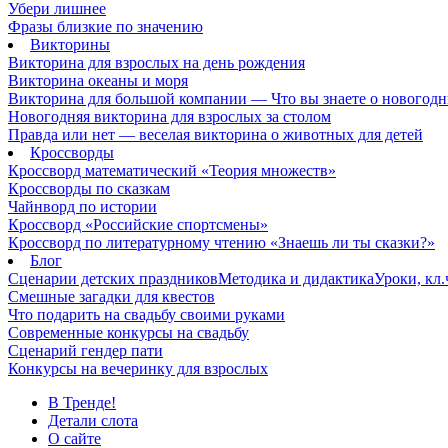
Убери лишнее
Фразы близкие по значению
Викторины
Викторина для взрослых на день рождения
Викторина океаны и моря
Викторина для большой компании — Что вы знаете о новогодн
Новогодняя викторина для взрослых за столом
Правда или нет — веселая викторина о животных для детей
Кроссворды
Кроссворд математический «Теория множеств»
Кроссворды по сказкам
Чайнворд по истории
Кроссворд «Российские спортсмены»
Кроссворд по литературному чтению «Знаешь ли ты сказки?»
Блог
Сценарии детских праздников
Методика и дидактика
Уроки, кл
Смешные загадки для квестов
Что подарить на свадьбу своими руками
Современные конкурсы на свадьбу
Сценарий гендер пати
Конкурсы на вечеринку для взрослых
В Тренде!
Детали слота
О сайте