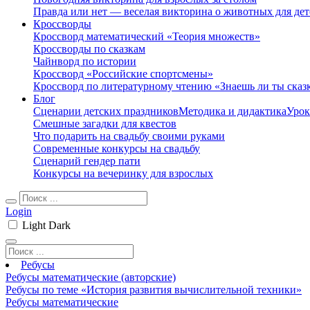
Правда или нет — веселая викторина о животных для дет
Кроссворды
Кроссворд математический «Теория множеств»
Кроссворды по сказкам
Чайнворд по истории
Кроссворд «Российские спортсмены»
Кроссворд по литературному чтению «Знаешь ли ты сказ
Блог
Сценарии детских праздников
Методика и дидактика
Урок
Смешные загадки для квестов
Что подарить на свадьбу своими руками
Современные конкурсы на свадьбу
Сценарий гендер пати
Конкурсы на вечеринку для взрослых
Login
Light
Dark
Ребусы
Ребусы математические (авторские)
Ребусы по теме «История развития вычислительной техники»
Ребусы математические