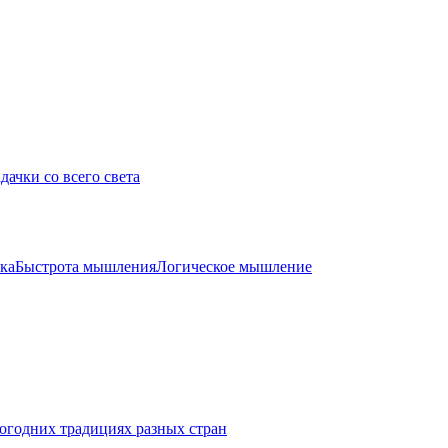
дачки со всего света
ка
Быстрота мышления
Логическое мышление
огодних традициях разных стран