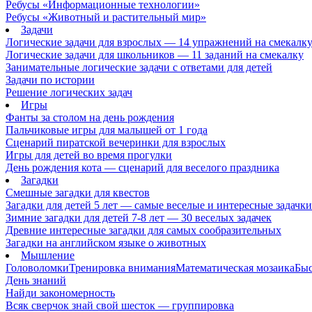
Ребусы «Информационные технологии»
Ребусы «Животный и растительный мир»
Задачи
Логические задачи для взрослых — 14 упражнений на смекалк
Логические задачи для школьников — 11 заданий на смекалку
Занимательные логические задачи с ответами для детей
Задачи по истории
Решение логических задач
Игры
Фанты за столом на день рождения
Пальчиковые игры для малышей от 1 года
Сценарий пиратской вечеринки для взрослых
Игры для детей во время прогулки
День рождения кота — сценарий для веселого праздника
Загадки
Смешные загадки для квестов
Загадки для детей 5 лет — самые веселые и интересные задачки 
Зимние загадки для детей 7-8 лет — 30 веселых задачек
Древние интересные загадки для самых сообразительных
Загадки на английском языке о животных
Мышление
Головоломки
Тренировка внимания
Математическая мозаика
Быс
День знаний
Найди закономерность
Всяк сверчок знай свой шесток — группировка