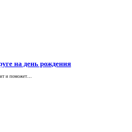
руге на день рождения
ржит и поможет…