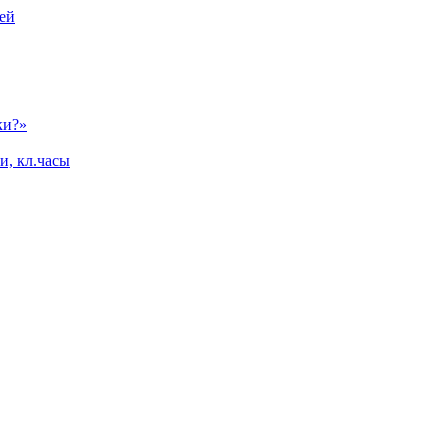
ей
ки?»
и, кл.часы