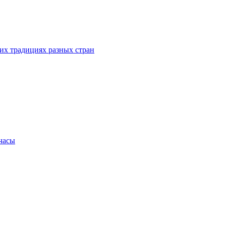
их традициях разных стран
.часы