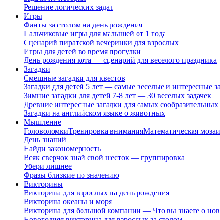
Решение логических задач
Игры
Фанты за столом на день рождения
Пальчиковые игры для малышей от 1 года
Сценарий пиратской вечеринки для взрослых
Игры для детей во время прогулки
День рождения кота — сценарий для веселого праздника
Загадки
Смешные загадки для квестов
Загадки для детей 5 лет — самые веселые и интересные за
Зимние загадки для детей 7-8 лет — 30 веселых задачек
Древние интересные загадки для самых сообразительных
Загадки на английском языке о животных
Мышление
Головоломки
Тренировка внимания
Математическая мозаи
День знаний
Найди закономерность
Всяк сверчок знай свой шесток — группировка
Убери лишнее
Фразы близкие по значению
Викторины
Викторина для взрослых на день рождения
Викторина океаны и моря
Викторина для большой компании — Что вы знаете о нов
Новогодняя викторина для взрослых за столом