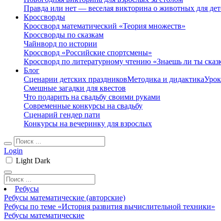
Правда или нет — веселая викторина о животных для дет
Кроссворды
Кроссворд математический «Теория множеств»
Кроссворды по сказкам
Чайнворд по истории
Кроссворд «Российские спортсмены»
Кроссворд по литературному чтению «Знаешь ли ты сказ
Блог
Сценарии детских праздников
Методика и дидактика
Урок
Смешные загадки для квестов
Что подарить на свадьбу своими руками
Современные конкурсы на свадьбу
Сценарий гендер пати
Конкурсы на вечеринку для взрослых
Login
Light
Dark
Ребусы
Ребусы математические (авторские)
Ребусы по теме «История развития вычислительной техники»
Ребусы математические