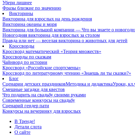
Убери лишнее
Фразы близкие по значению
Викторины
Викторина для взрослых на день рождения
Викторина океаны и моря
Викторина для большой компании — Что вы знаете о новогодн
Новогодняя викторина для взрослых за столом
Правда или нет — веселая викторина о животных для детей
Кроссворды
Кроссворд математический «Теория множеств»
Кроссворды по сказкам
Чайнворд по истории
Кроссворд «Российские спортсмены»
Кроссворд по литературному чтению «Знаешь ли ты сказки?»
Блог
Сценарии детских праздников
Методика и дидактика
Уроки, кл
Смешные загадки для квестов
Что подарить на свадьбу своими руками
Современные конкурсы на свадьбу
Сценарий гендер пати
Конкурсы на вечеринку для взрослых
В Тренде!
Детали слота
О сайте