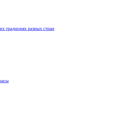
их традициях разных стран
.часы