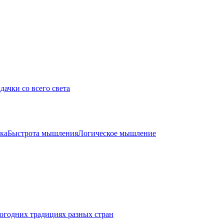
дачки со всего света
ка
Быстрота мышления
Логическое мышление
огодних традициях разных стран