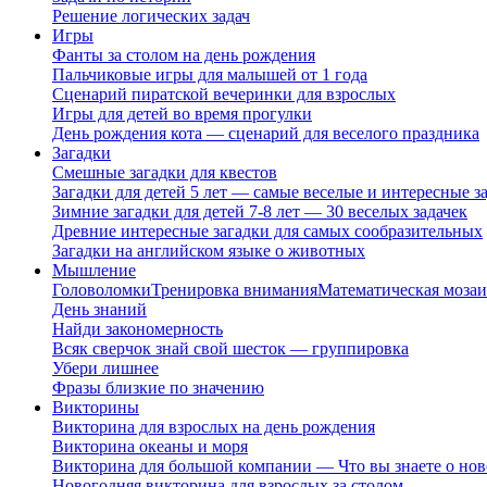
Решение логических задач
Игры
Фанты за столом на день рождения
Пальчиковые игры для малышей от 1 года
Сценарий пиратской вечеринки для взрослых
Игры для детей во время прогулки
День рождения кота — сценарий для веселого праздника
Загадки
Смешные загадки для квестов
Загадки для детей 5 лет — самые веселые и интересные за
Зимние загадки для детей 7-8 лет — 30 веселых задачек
Древние интересные загадки для самых сообразительных
Загадки на английском языке о животных
Мышление
Головоломки
Тренировка внимания
Математическая мозаи
День знаний
Найди закономерность
Всяк сверчок знай свой шесток — группировка
Убери лишнее
Фразы близкие по значению
Викторины
Викторина для взрослых на день рождения
Викторина океаны и моря
Викторина для большой компании — Что вы знаете о нов
Новогодняя викторина для взрослых за столом