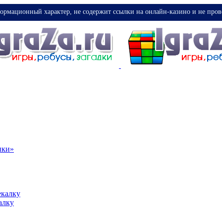
ормационный характер, не содержит ссылки на онлайн-казино и не пров
ики»
екалку
алку