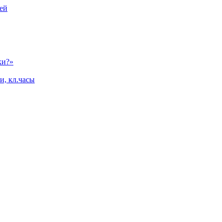
ей
ки?»
и, кл.часы