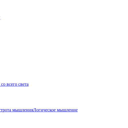
у
со всего света
трота мышления
Логическое мышление