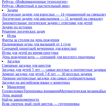
Ребусы «Информационные технологии»
Ребусы «Животный и растительный мир»
Задачи
Логические задачи для взрослых — 14 упражнений на смекалк
Логические задачи для школьников — 11 заданий на смекалку
Занимательные логические задачи с ответами для детей
Задачи по истории
Решение логических задач
Игры
Фанты за столом на день рождения
Пальчиковые игры для малышей от 1 года
Сценарий пиратской вечеринки для взрослых
Игры для детей во время прогулки
День рождения кота — сценарий для веселого праздника
Загадки
Смешные загадки для квестов
Загадки для детей 5 лет — самые веселые и интересные задачки 
Зимние загадки для детей 7-8 лет — 30 веселых задачек
Древние интересные загадки для самых сообразительных
Загадки на английском языке о животных
Мышление
Головоломки
Тренировка внимания
Математическая мозаика
Быс
День знаний
Найди закономерность
Всяк сверчок знай свой шесток — группировка