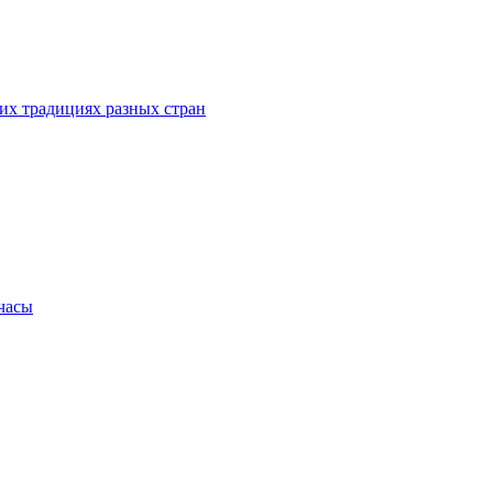
их традициях разных стран
.часы