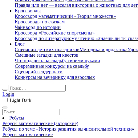
Правда или нет — веселая викторина о животных для дет
Кроссворды
Кроссворд математический «Теория множеств»
Кроссворды по сказкам
Чайнворд по истории
Кроссворд «Российские спортсмены»
Кроссворд по литературному чтению «Знаешь ли ты сказ
Блог
Сценарии детских праздников
Методика и дидактика
Урок
Смешные загадки для квестов
Что подарить на свадьбу своими руками
Современные конкурсы на свадьбу
Сценарий гендер пати
Конкурсы на вечеринку для взрослых
Login
Light
Dark
Ребусы
Ребусы математические (авторские)
Ребусы по теме «История развития вычислительной техники»
Ребусы математические