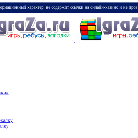
ормационный характер, не содержит ссылки на онлайн-казино и не пров
ики»
екалку
алку