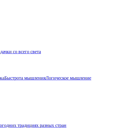
дачки со всего света
ка
Быстрота мышления
Логическое мышление
огодних традициях разных стран