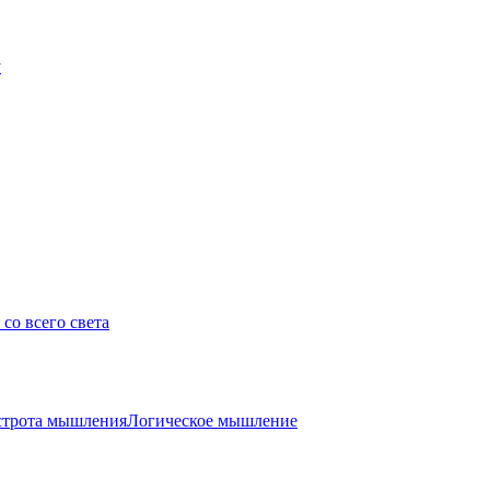
у
со всего света
трота мышления
Логическое мышление