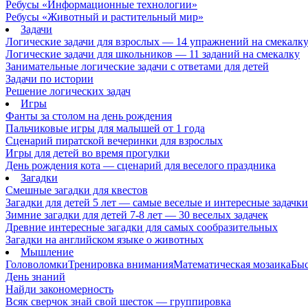
Ребусы «Информационные технологии»
Ребусы «Животный и растительный мир»
Задачи
Логические задачи для взрослых — 14 упражнений на смекалк
Логические задачи для школьников — 11 заданий на смекалку
Занимательные логические задачи с ответами для детей
Задачи по истории
Решение логических задач
Игры
Фанты за столом на день рождения
Пальчиковые игры для малышей от 1 года
Сценарий пиратской вечеринки для взрослых
Игры для детей во время прогулки
День рождения кота — сценарий для веселого праздника
Загадки
Смешные загадки для квестов
Загадки для детей 5 лет — самые веселые и интересные задачки 
Зимние загадки для детей 7-8 лет — 30 веселых задачек
Древние интересные загадки для самых сообразительных
Загадки на английском языке о животных
Мышление
Головоломки
Тренировка внимания
Математическая мозаика
Быс
День знаний
Найди закономерность
Всяк сверчок знай свой шесток — группировка