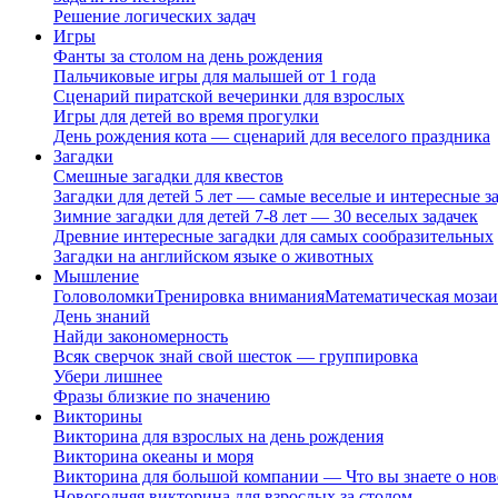
Решение логических задач
Игры
Фанты за столом на день рождения
Пальчиковые игры для малышей от 1 года
Сценарий пиратской вечеринки для взрослых
Игры для детей во время прогулки
День рождения кота — сценарий для веселого праздника
Загадки
Смешные загадки для квестов
Загадки для детей 5 лет — самые веселые и интересные за
Зимние загадки для детей 7-8 лет — 30 веселых задачек
Древние интересные загадки для самых сообразительных
Загадки на английском языке о животных
Мышление
Головоломки
Тренировка внимания
Математическая мозаи
День знаний
Найди закономерность
Всяк сверчок знай свой шесток — группировка
Убери лишнее
Фразы близкие по значению
Викторины
Викторина для взрослых на день рождения
Викторина океаны и моря
Викторина для большой компании — Что вы знаете о нов
Новогодняя викторина для взрослых за столом