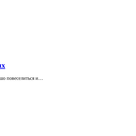
ых
ошо повеселиться и…