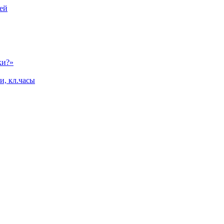
ей
ки?»
и, кл.часы