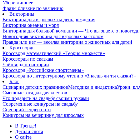
Убери лишнее
Фразы близкие по значению
Викторины
Викторина для взрослых на день рождения
Викторина океаны и моря
Викторина для большой компании — Что вы знаете о новогодн
Новогодняя викторина для взрослых за столом
Правда или нет — веселая викторина о животных для детей
Кроссворды
Кроссворд математический «Теория множеств»
Кроссворды по сказкам
Чайнворд по истории
Кроссворд «Российские спортсмены»
Кроссворд по литературному чтению «Знаешь ли ты сказки?»
Блог
Сценарии детских праздников
Методика и дидактика
Уроки, кл
Смешные загадки для квестов
Что подарить на свадьбу своими руками
Современные конкурсы на свадьбу
Сценарий гендер пати
Конкурсы на вечеринку для взрослых
В Тренде!
Детали слота
О сайте