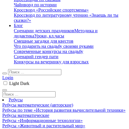
Чайнворд по истории
Кроссворд «Российские спортсмены»
Кроссворд по литературному чтению «Знаешь ли ты
сказки?»
Блог
Сценарии детских праздников
Методика и
дидактика
Уроки, кл.часы
Смешные загадки для квестов
Что подарить на свадьбу своими руками
Современные конкурсы на свадьбу
Сценарий гендер пати
Конкурсы на вечеринку для взрослых
Login
Light
Dark
Ребусы
Ребусы математические (авторские)
Ребусы по теме «История развития вычислительной техники»
Ребусы математические
Ребусы «Информационные технологии»
Ребусы «Животный и растительный мир»