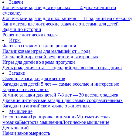
Задачи
Логические задачи для взрослых — 14 упражнений на
смекалку
Логические задачи для школьников — 11 заданий на смекалку
Занимательные логические задачи с ответами для детей
Задачи по истории
Решение логических задач
Игры
Фанты за столом на день рождения
Пальчиковые игры для малышей от 1 года
Сценарий пиратской вечеринки для взрослых
Игры для детей во время прогулки
День рождения кота — сценарий для веселого праздника
Загадки
Смешные загадки для квестов
Загадки для детей 5 лет — самые веселые и интересные
задачки со всего света
Зимние загадки для детей 7-8 лет — 30 веселых задачек
Древние интересные загадки для самых сообразительных
Загадки на английском языке о животных
Мышление
Головоломки
Тренировка внимания
Математическая
мозаика
Быстрота мышления
Логическое мышление
День знаний
Найди закономерность