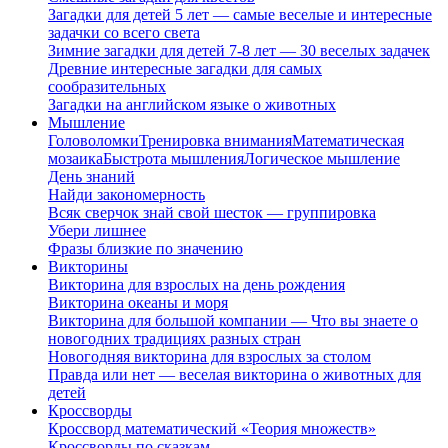
Загадки для детей 5 лет — самые веселые и интересные
задачки со всего света
Зимние загадки для детей 7-8 лет — 30 веселых задачек
Древние интересные загадки для самых
сообразительных
Загадки на английском языке о животных
Мышление
Головоломки
Тренировка внимания
Математическая
мозаика
Быстрота мышления
Логическое мышление
День знаний
Найди закономерность
Всяк сверчок знай свой шесток — группировка
Убери лишнее
Фразы близкие по значению
Викторины
Викторина для взрослых на день рождения
Викторина океаны и моря
Викторина для большой компании — Что вы знаете о
новогодних традициях разных стран
Новогодняя викторина для взрослых за столом
Правда или нет — веселая викторина о животных для
детей
Кроссворды
Кроссворд математический «Теория множеств»
Кроссворды по сказкам