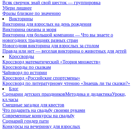
Всяк сверчок знай свой шесток — группировка
Убери лишнее
Фразы близкие по значению
Викторины
Викторина для взрослых на день рождения
Викторина океаны и моря
Викторина для большой компании — Что вы знаете о
новогодних традициях разных стран
Новогодняя викторина для взрослых за столом
Правда или нет — веселая викторина о животных для детей
Кроссворды
Кроссворд математический «Теория множеств»
Кроссворды по сказкам
Чайнворд по истории
Кроссворд «Российские спортсмены»
Кроссворд по литературному чтению «Знаешь ли ты сказки?»
Блог
Сценарии детских праздников
Методика и дидактика
Уроки,
кл.часы
Смешные загадки для квестов
Что подарить на свадьбу своими руками
Современные конкурсы на свадьбу
Сценарий гендер пати
Конкурсы на вечеринку для взрослых