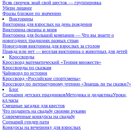
Всяк сверчок знай свой шесток — группировка
Убери лишнее
Фразы близкие по значению
Викторины
Викторина для взрослых на день рождения
Викторина океаны и моря
Викторина для большой компании — Что вы знаете о
новогодних традициях разных стран
Новогодняя викторина для взрослых за столом
Правда или нет — веселая викторина о животных для детей
Кроссворды
Кроссворд математический «Теория множеств»
Кроссворды по сказкам
Чайнворд по истории
Кроссворд «Российские спортсмены»
Кроссворд по литературному чтению «Знаешь ли ты сказки?»
Блог
Сценарии детских праздников
Методика и дидактика
Уроки,
кл.часы
Смешные загадки для квестов
Что подарить на свадьбу своими руками
Современные конкурсы на свадьбу
Сценарий гендер пати
Конкурсы на вечеринку для взрослых