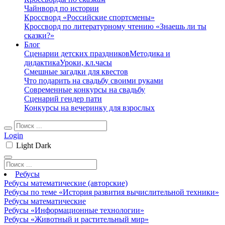
Чайнворд по истории
Кроссворд «Российские спортсмены»
Кроссворд по литературному чтению «Знаешь ли ты
сказки?»
Блог
Сценарии детских праздников
Методика и
дидактика
Уроки, кл.часы
Смешные загадки для квестов
Что подарить на свадьбу своими руками
Современные конкурсы на свадьбу
Сценарий гендер пати
Конкурсы на вечеринку для взрослых
Login
Light
Dark
Ребусы
Ребусы математические (авторские)
Ребусы по теме «История развития вычислительной техники»
Ребусы математические
Ребусы «Информационные технологии»
Ребусы «Животный и растительный мир»