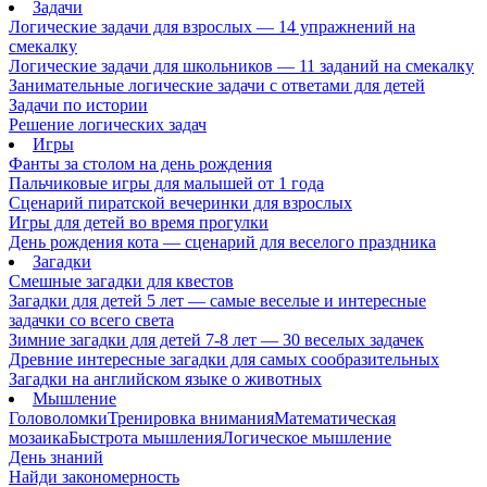
Задачи
Логические задачи для взрослых — 14 упражнений на
смекалку
Логические задачи для школьников — 11 заданий на смекалку
Занимательные логические задачи с ответами для детей
Задачи по истории
Решение логических задач
Игры
Фанты за столом на день рождения
Пальчиковые игры для малышей от 1 года
Сценарий пиратской вечеринки для взрослых
Игры для детей во время прогулки
День рождения кота — сценарий для веселого праздника
Загадки
Смешные загадки для квестов
Загадки для детей 5 лет — самые веселые и интересные
задачки со всего света
Зимние загадки для детей 7-8 лет — 30 веселых задачек
Древние интересные загадки для самых сообразительных
Загадки на английском языке о животных
Мышление
Головоломки
Тренировка внимания
Математическая
мозаика
Быстрота мышления
Логическое мышление
День знаний
Найди закономерность