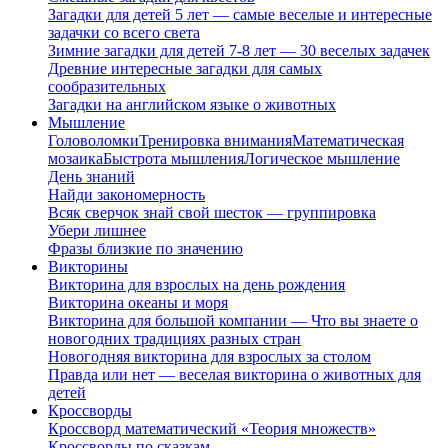
Загадки для детей 5 лет — самые веселые и интересные
задачки со всего света
Зимние загадки для детей 7-8 лет — 30 веселых задачек
Древние интересные загадки для самых
сообразительных
Загадки на английском языке о животных
Мышление
Головоломки
Тренировка внимания
Математическая
мозаика
Быстрота мышления
Логическое мышление
День знаний
Найди закономерность
Всяк сверчок знай свой шесток — группировка
Убери лишнее
Фразы близкие по значению
Викторины
Викторина для взрослых на день рождения
Викторина океаны и моря
Викторина для большой компании — Что вы знаете о
новогодних традициях разных стран
Новогодняя викторина для взрослых за столом
Правда или нет — веселая викторина о животных для
детей
Кроссворды
Кроссворд математический «Теория множеств»
Кроссворды по сказкам