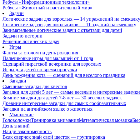
Ребусы «Информационные технологии»
Ребусы «Животный и растительный мир»
Задачи
Логические задачи для взрослых — 14 упражнений на смекалк
Логические задачи для школьников — 11 заданий на смекалку
Занимательные логические задачи с ответами для детей
Задачи по истории
Решение логических задач
Игры
Фанты за столом на день рождения
Пальчиковые игры для малышей от 1 года
Сценарий пиратской вечеринки для взрослых
Игры для детей во время прогулки
День рождения кота — сценарий для веселого праздника
Загадки
Смешные загадки для квестов
Загадки для детей 5 лет — самые веселые и интересные задачки 
Зимние загадки для детей 7-8 лет — 30 веселых задачек
Древние интересные загадки для самых сообразительных
Загадки на английском языке о животных
Мышление
Головоломки
Тренировка внимания
Математическая мозаика
Быс
День знаний
Найди закономерность
Всяк сверчок знай свой шесток — группировка