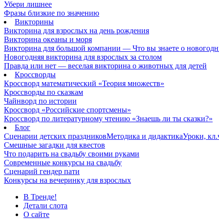
Убери лишнее
Фразы близкие по значению
Викторины
Викторина для взрослых на день рождения
Викторина океаны и моря
Викторина для большой компании — Что вы знаете о новогодн
Новогодняя викторина для взрослых за столом
Правда или нет — веселая викторина о животных для детей
Кроссворды
Кроссворд математический «Теория множеств»
Кроссворды по сказкам
Чайнворд по истории
Кроссворд «Российские спортсмены»
Кроссворд по литературному чтению «Знаешь ли ты сказки?»
Блог
Сценарии детских праздников
Методика и дидактика
Уроки, кл
Смешные загадки для квестов
Что подарить на свадьбу своими руками
Современные конкурсы на свадьбу
Сценарий гендер пати
Конкурсы на вечеринку для взрослых
В Тренде!
Детали слота
О сайте