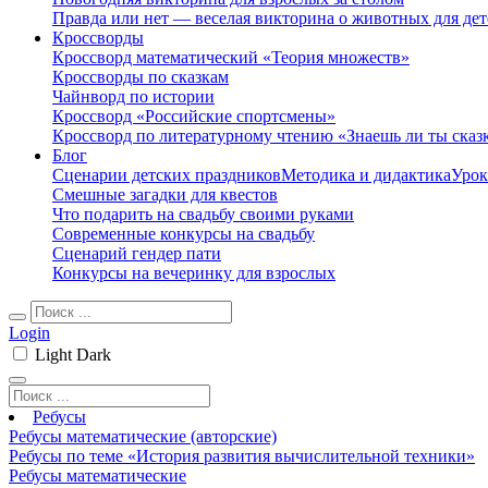
Правда или нет — веселая викторина о животных для дет
Кроссворды
Кроссворд математический «Теория множеств»
Кроссворды по сказкам
Чайнворд по истории
Кроссворд «Российские спортсмены»
Кроссворд по литературному чтению «Знаешь ли ты сказ
Блог
Сценарии детских праздников
Методика и дидактика
Урок
Смешные загадки для квестов
Что подарить на свадьбу своими руками
Современные конкурсы на свадьбу
Сценарий гендер пати
Конкурсы на вечеринку для взрослых
Login
Light
Dark
Ребусы
Ребусы математические (авторские)
Ребусы по теме «История развития вычислительной техники»
Ребусы математические