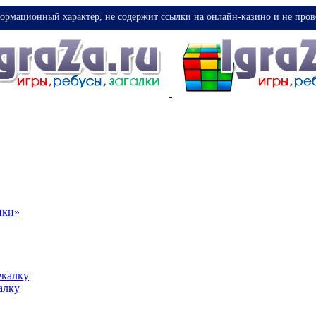
ормационный характер, не содержит ссылки на онлайн-казино и не пров
ики»
екалку
алку