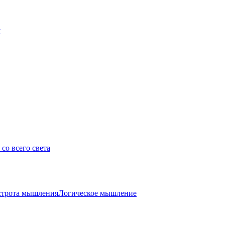
у
со всего света
трота мышления
Логическое мышление