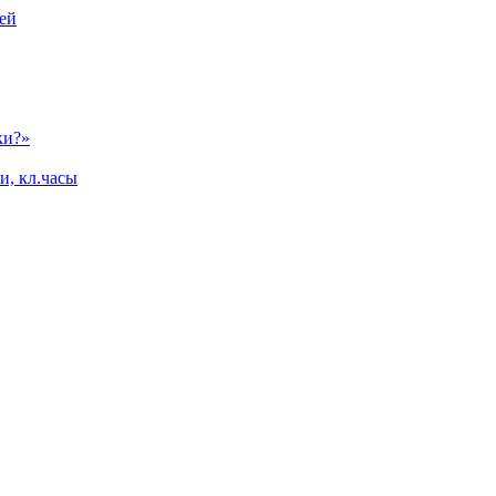
ей
ки?»
и, кл.часы