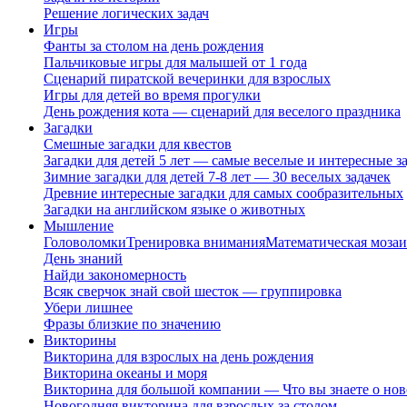
Решение логических задач
Игры
Фанты за столом на день рождения
Пальчиковые игры для малышей от 1 года
Сценарий пиратской вечеринки для взрослых
Игры для детей во время прогулки
День рождения кота — сценарий для веселого праздника
Загадки
Смешные загадки для квестов
Загадки для детей 5 лет — самые веселые и интересные за
Зимние загадки для детей 7-8 лет — 30 веселых задачек
Древние интересные загадки для самых сообразительных
Загадки на английском языке о животных
Мышление
Головоломки
Тренировка внимания
Математическая мозаи
День знаний
Найди закономерность
Всяк сверчок знай свой шесток — группировка
Убери лишнее
Фразы близкие по значению
Викторины
Викторина для взрослых на день рождения
Викторина океаны и моря
Викторина для большой компании — Что вы знаете о нов
Новогодняя викторина для взрослых за столом