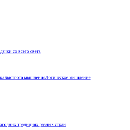
дачки со всего света
ка
Быстрота мышления
Логическое мышление
огодних традициях разных стран