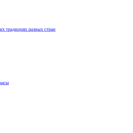
их традициях разных стран
.часы