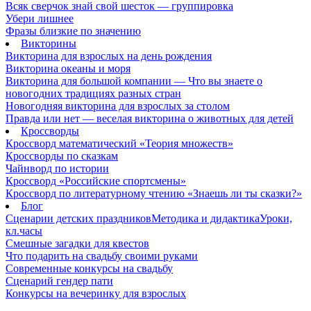
Всяк сверчок знай свой шесток — группировка
Убери лишнее
Фразы близкие по значению
Викторины
Викторина для взрослых на день рождения
Викторина океаны и моря
Викторина для большой компании — Что вы знаете о
новогодних традициях разных стран
Новогодняя викторина для взрослых за столом
Правда или нет — веселая викторина о животных для детей
Кроссворды
Кроссворд математический «Теория множеств»
Кроссворды по сказкам
Чайнворд по истории
Кроссворд «Российские спортсмены»
Кроссворд по литературному чтению «Знаешь ли ты сказки?»
Блог
Сценарии детских праздников
Методика и дидактика
Уроки,
кл.часы
Смешные загадки для квестов
Что подарить на свадьбу своими руками
Современные конкурсы на свадьбу
Сценарий гендер пати
Конкурсы на вечеринку для взрослых