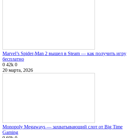
Marvel’s Spider-Man 2 вышел в Steam — как получить игру
бесплатно
0
42k
0
20 марта, 2026
Monopoly Megaways — захватывающий слот от Big Time
Gaming
0
60k
0