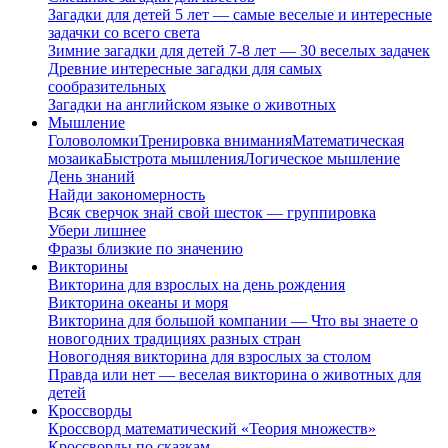
Загадки для детей 5 лет — самые веселые и интересные
задачки со всего света
Зимние загадки для детей 7-8 лет — 30 веселых задачек
Древние интересные загадки для самых
сообразительных
Загадки на английском языке о животных
Мышление
Головоломки
Тренировка внимания
Математическая
мозаика
Быстрота мышления
Логическое мышление
День знаний
Найди закономерность
Всяк сверчок знай свой шесток — группировка
Убери лишнее
Фразы близкие по значению
Викторины
Викторина для взрослых на день рождения
Викторина океаны и моря
Викторина для большой компании — Что вы знаете о
новогодних традициях разных стран
Новогодняя викторина для взрослых за столом
Правда или нет — веселая викторина о животных для
детей
Кроссворды
Кроссворд математический «Теория множеств»
Кроссворды по сказкам