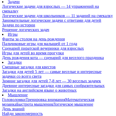
Задачи
Логические задачи для взрослых — 14 упражнений на
смекалку
Логические задачи для школьников — 11 заданий на смекалку
Занимательные логические задачи с ответами для детей
Задачи по истории
Решение логических задач
Игры
Фанты за столом на день рождения
Пальчиковые игры для малышей от 1 года
Сценарий пиратской вечеринки для взрослых
Игры для детей во время прогулки
День рождения кота — сценарий для веселого праздника
Загадки
Смешные загадки для квестов
Загадки для детей 5 лет — самые веселые и интересные
задачки со всего света
Зимние загадки для детей 7-8 лет — 30 веселых задачек
Древние интересные загадки для самых сообразительных
Загадки на английском языке о животных
Мышление
Головоломки
Тренировка внимания
Математическая
мозаика
Быстрота мышления
Логическое мышление
День знаний
Найди закономерность