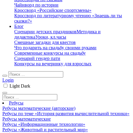
Чайнворд по истории
Кроссворд «Российские спортсмены»
Кроссворд по литературному чтению «Знаешь ли ты
сказки?»
Блог
Сценарии детских праздников
Методика и
дидактика
Уроки, кл.часы
Смешные загадки для квестов
Что подарить на свадьбу своими руками
Современные конкурсы на свадьбу
Сценарий гендер пати
Конкурсы на вечеринку для взрослых
Login
Light
Dark
Ребусы
Ребусы математические (авторские)
Ребусы по теме «История развития вычислительной техники»
Ребусы математические
Ребусы «Информационные технологии»
Ребусы «Животный и растительный мир»