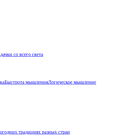
дачки со всего света
ка
Быстрота мышления
Логическое мышление
огодних традициях разных стран