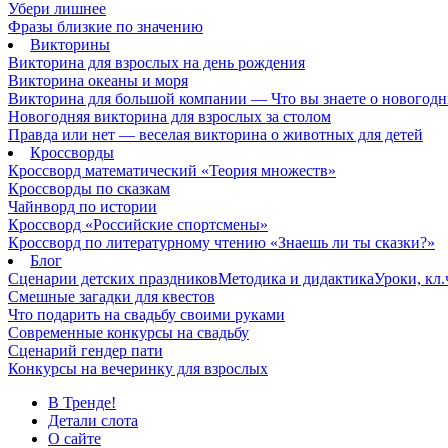
Убери лишнее
Фразы близкие по значению
Викторины
Викторина для взрослых на день рождения
Викторина океаны и моря
Викторина для большой компании — Что вы знаете о новогодн
Новогодняя викторина для взрослых за столом
Правда или нет — веселая викторина о животных для детей
Кроссворды
Кроссворд математический «Теория множеств»
Кроссворды по сказкам
Чайнворд по истории
Кроссворд «Российские спортсмены»
Кроссворд по литературному чтению «Знаешь ли ты сказки?»
Блог
Сценарии детских праздников
Методика и дидактика
Уроки, кл
Смешные загадки для квестов
Что подарить на свадьбу своими руками
Современные конкурсы на свадьбу
Сценарий гендер пати
Конкурсы на вечеринку для взрослых
В Тренде!
Детали слота
О сайте