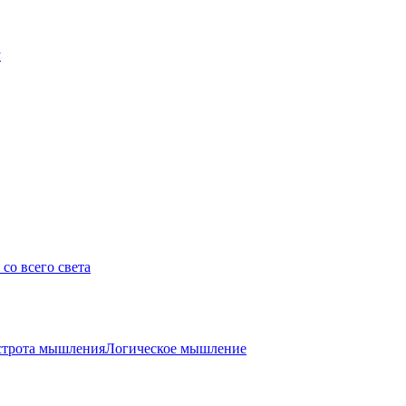
у
со всего света
трота мышления
Логическое мышление