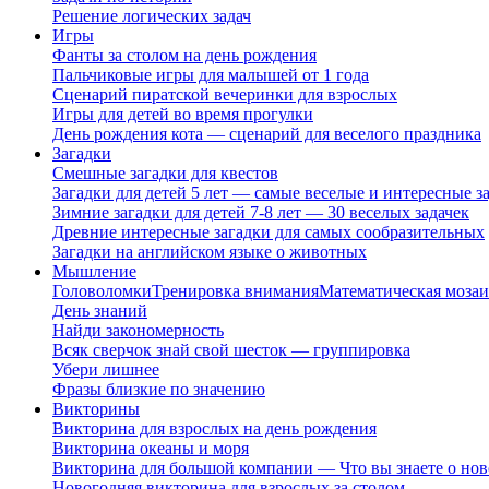
Решение логических задач
Игры
Фанты за столом на день рождения
Пальчиковые игры для малышей от 1 года
Сценарий пиратской вечеринки для взрослых
Игры для детей во время прогулки
День рождения кота — сценарий для веселого праздника
Загадки
Смешные загадки для квестов
Загадки для детей 5 лет — самые веселые и интересные за
Зимние загадки для детей 7-8 лет — 30 веселых задачек
Древние интересные загадки для самых сообразительных
Загадки на английском языке о животных
Мышление
Головоломки
Тренировка внимания
Математическая мозаи
День знаний
Найди закономерность
Всяк сверчок знай свой шесток — группировка
Убери лишнее
Фразы близкие по значению
Викторины
Викторина для взрослых на день рождения
Викторина океаны и моря
Викторина для большой компании — Что вы знаете о нов
Новогодняя викторина для взрослых за столом