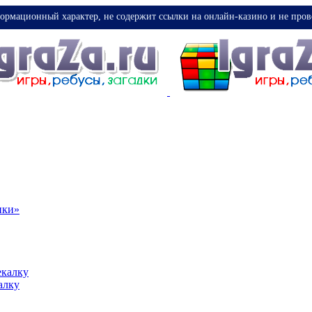
ормационный характер, не содержит ссылки на онлайн-казино и не пров
ики»
екалку
алку