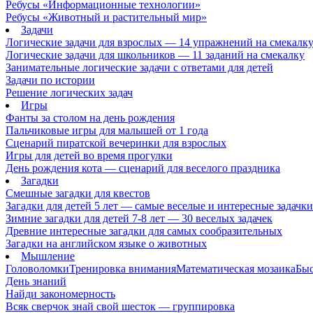
Ребусы «Информационные технологии»
Ребусы «Животный и растительный мир»
Задачи
Логические задачи для взрослых — 14 упражнений на смекалк
Логические задачи для школьников — 11 заданий на смекалку
Занимательные логические задачи с ответами для детей
Задачи по истории
Решение логических задач
Игры
Фанты за столом на день рождения
Пальчиковые игры для малышей от 1 года
Сценарий пиратской вечеринки для взрослых
Игры для детей во время прогулки
День рождения кота — сценарий для веселого праздника
Загадки
Смешные загадки для квестов
Загадки для детей 5 лет — самые веселые и интересные задачки 
Зимние загадки для детей 7-8 лет — 30 веселых задачек
Древние интересные загадки для самых сообразительных
Загадки на английском языке о животных
Мышление
Головоломки
Тренировка внимания
Математическая мозаика
Быс
День знаний
Найди закономерность
Всяк сверчок знай свой шесток — группировка