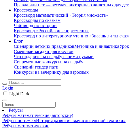
Правда или нет — веселая викторина о животных для дет
Кроссворды
Кроссворд математический «Теория множеств»
Кроссворды по сказкам
Чайнворд по истории
Кроссворд «Российские спортсмены»
Кроссворд по литературному чтению «Знаешь ли ты сказ
Блог
Сценарии детских праздников
Методика и дидактика
Урок
Смешные загадки для квестов
Что подарить на свадьбу своими руками
Современные конкурсы на свадьбу
Сценарий гендер пати
Конкурсы на вечеринку для взрослых
Login
Light
Dark
Ребусы
Ребусы математические (авторские)
Ребусы по теме «История развития вычислительной техники»
Ребусы математические