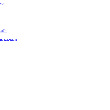
ей
ки?»
и, кл.часы