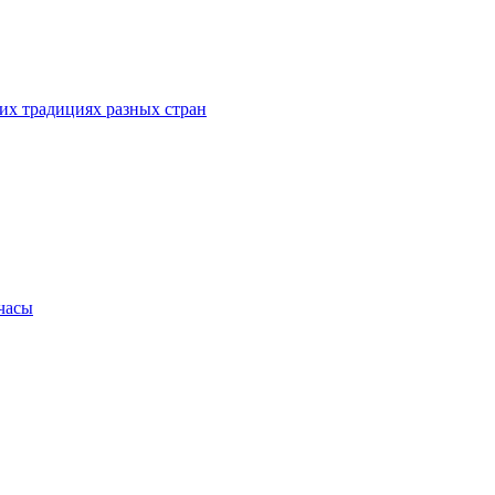
их традициях разных стран
.часы