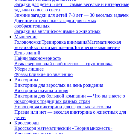
Загадки для детей 5 лет — самые веселые и интересные
задачки со всего света
Зимние загадки для детей 7-8 лет — 30 веселых задачек
Древние интересные загадки для самых
сообразительных
Загадки на английском языке о животных
Мышление
Головоломки
Тренировка внимания
Математическая
мозаика
Быстрота мышления
Логическое мышление
День знаний
Найди закономерность
Всяк сверчок знай свой шесток — группировка
Убери лишнее
Фразы близкие по значению
Викторины
Викторина для взрослых на день рождения
Викторина океаны и моря
Викторина для большой компании — Что вы знаете о
новогодних традициях разных стран
Новогодняя викторина для взрослых за столом
Правда или нет — веселая викторина о животных для
детей
Кроссворды
Кроссворд математический «Теория множеств»
Кроссворды по сказкам