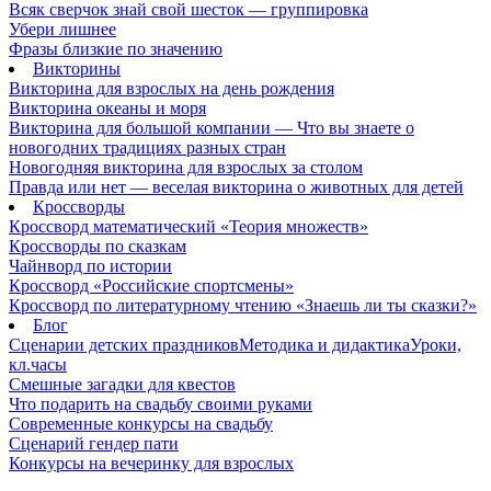
Всяк сверчок знай свой шесток — группировка
Убери лишнее
Фразы близкие по значению
Викторины
Викторина для взрослых на день рождения
Викторина океаны и моря
Викторина для большой компании — Что вы знаете о
новогодних традициях разных стран
Новогодняя викторина для взрослых за столом
Правда или нет — веселая викторина о животных для детей
Кроссворды
Кроссворд математический «Теория множеств»
Кроссворды по сказкам
Чайнворд по истории
Кроссворд «Российские спортсмены»
Кроссворд по литературному чтению «Знаешь ли ты сказки?»
Блог
Сценарии детских праздников
Методика и дидактика
Уроки,
кл.часы
Смешные загадки для квестов
Что подарить на свадьбу своими руками
Современные конкурсы на свадьбу
Сценарий гендер пати
Конкурсы на вечеринку для взрослых