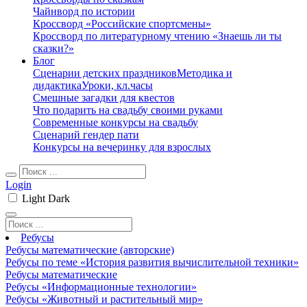
Чайнворд по истории
Кроссворд «Российские спортсмены»
Кроссворд по литературному чтению «Знаешь ли ты
сказки?»
Блог
Сценарии детских праздников
Методика и
дидактика
Уроки, кл.часы
Смешные загадки для квестов
Что подарить на свадьбу своими руками
Современные конкурсы на свадьбу
Сценарий гендер пати
Конкурсы на вечеринку для взрослых
Login
Light
Dark
Ребусы
Ребусы математические (авторские)
Ребусы по теме «История развития вычислительной техники»
Ребусы математические
Ребусы «Информационные технологии»
Ребусы «Животный и растительный мир»