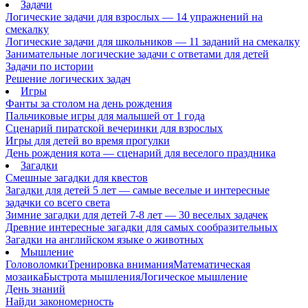
Задачи
Логические задачи для взрослых — 14 упражнений на
смекалку
Логические задачи для школьников — 11 заданий на смекалку
Занимательные логические задачи с ответами для детей
Задачи по истории
Решение логических задач
Игры
Фанты за столом на день рождения
Пальчиковые игры для малышей от 1 года
Сценарий пиратской вечеринки для взрослых
Игры для детей во время прогулки
День рождения кота — сценарий для веселого праздника
Загадки
Смешные загадки для квестов
Загадки для детей 5 лет — самые веселые и интересные
задачки со всего света
Зимние загадки для детей 7-8 лет — 30 веселых задачек
Древние интересные загадки для самых сообразительных
Загадки на английском языке о животных
Мышление
Головоломки
Тренировка внимания
Математическая
мозаика
Быстрота мышления
Логическое мышление
День знаний
Найди закономерность