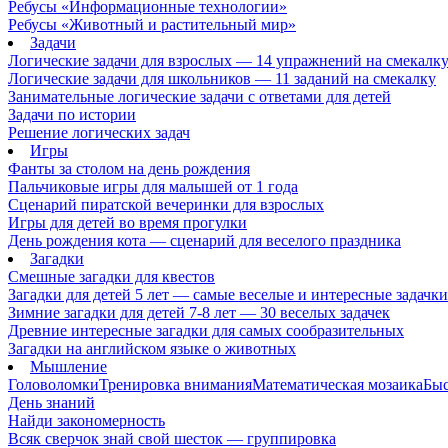
Ребусы «Информационные технологии»
Ребусы «Животный и растительный мир»
Задачи
Логические задачи для взрослых — 14 упражнений на смекалк
Логические задачи для школьников — 11 заданий на смекалку
Занимательные логические задачи с ответами для детей
Задачи по истории
Решение логических задач
Игры
Фанты за столом на день рождения
Пальчиковые игры для малышей от 1 года
Сценарий пиратской вечеринки для взрослых
Игры для детей во время прогулки
День рождения кота — сценарий для веселого праздника
Загадки
Смешные загадки для квестов
Загадки для детей 5 лет — самые веселые и интересные задачки 
Зимние загадки для детей 7-8 лет — 30 веселых задачек
Древние интересные загадки для самых сообразительных
Загадки на английском языке о животных
Мышление
Головоломки
Тренировка внимания
Математическая мозаика
Быс
День знаний
Найди закономерность
Всяк сверчок знай свой шесток — группировка