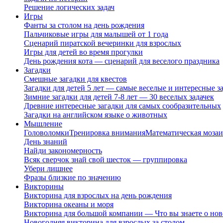
Решение логических задач
Игры
Фанты за столом на день рождения
Пальчиковые игры для малышей от 1 года
Сценарий пиратской вечеринки для взрослых
Игры для детей во время прогулки
День рождения кота — сценарий для веселого праздника
Загадки
Смешные загадки для квестов
Загадки для детей 5 лет — самые веселые и интересные за
Зимние загадки для детей 7-8 лет — 30 веселых задачек
Древние интересные загадки для самых сообразительных
Загадки на английском языке о животных
Мышление
Головоломки
Тренировка внимания
Математическая мозаи
День знаний
Найди закономерность
Всяк сверчок знай свой шесток — группировка
Убери лишнее
Фразы близкие по значению
Викторины
Викторина для взрослых на день рождения
Викторина океаны и моря
Викторина для большой компании — Что вы знаете о нов
Новогодняя викторина для взрослых за столом