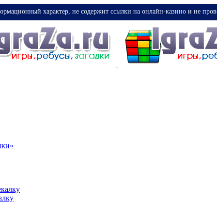
ормационный характер, не содержит ссылки на онлайн-казино и не пров
ики»
екалку
алку