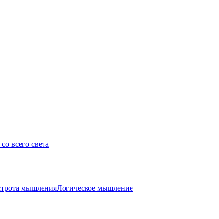
у
со всего света
трота мышления
Логическое мышление