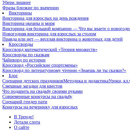
Убери лишнее
Фразы близкие по значению
Викторины
Викторина для взрослых на день рождения
Викторина океаны и моря
Викторина для большой компании — Что вы знаете о новогодн
Новогодняя викторина для взрослых за столом
Правда или нет — веселая викторина о животных для детей
Кроссворды
Кроссворд математический «Теория множеств»
Кроссворды по сказкам
Чайнворд по истории
Кроссворд «Российские спортсмены»
Кроссворд по литературному чтению «Знаешь ли ты сказки?»
Блог
Сценарии детских праздников
Методика и дидактика
Уроки, кл
Смешные загадки для квестов
Что подарить на свадьбу своими руками
Современные конкурсы на свадьбу
Сценарий гендер пати
Конкурсы на вечеринку для взрослых
В Тренде!
Детали слота
О сайте