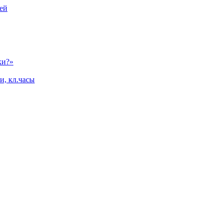
ей
ки?»
и, кл.часы