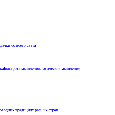
дачки со всего света
ка
Быстрота мышления
Логическое мышление
огодних традициях разных стран