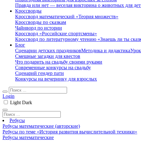
Правда или нет — веселая викторина о животных для дет
Кроссворды
Кроссворд математический «Теория множеств»
Кроссворды по сказкам
Чайнворд по истории
Кроссворд «Российские спортсмены»
Кроссворд по литературному чтению «Знаешь ли ты сказ
Блог
Сценарии детских праздников
Методика и дидактика
Урок
Смешные загадки для квестов
Что подарить на свадьбу своими руками
Современные конкурсы на свадьбу
Сценарий гендер пати
Конкурсы на вечеринку для взрослых
Login
Light
Dark
Ребусы
Ребусы математические (авторские)
Ребусы по теме «История развития вычислительной техники»
Ребусы математические