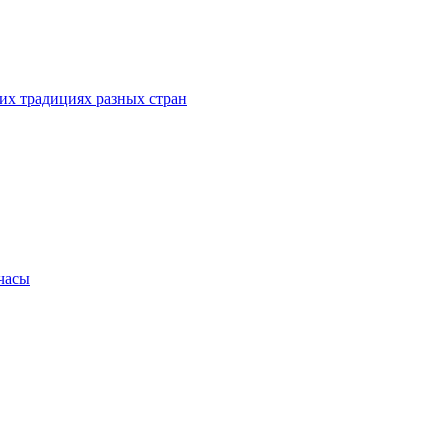
их традициях разных стран
.часы