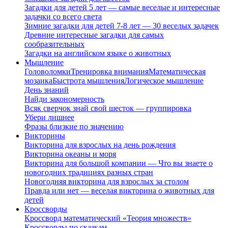
Загадки для детей 5 лет — самые веселые и интересные
задачки со всего света
Зимние загадки для детей 7-8 лет — 30 веселых задачек
Древние интересные загадки для самых
сообразительных
Загадки на английском языке о животных
Мышление
Головоломки
Тренировка внимания
Математическая
мозаика
Быстрота мышления
Логическое мышление
День знаний
Найди закономерность
Всяк сверчок знай свой шесток — группировка
Убери лишнее
Фразы близкие по значению
Викторины
Викторина для взрослых на день рождения
Викторина океаны и моря
Викторина для большой компании — Что вы знаете о
новогодних традициях разных стран
Новогодняя викторина для взрослых за столом
Правда или нет — веселая викторина о животных для
детей
Кроссворды
Кроссворд математический «Теория множеств»
Кроссворды по сказкам