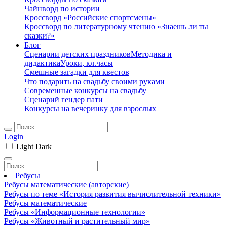
Чайнворд по истории
Кроссворд «Российские спортсмены»
Кроссворд по литературному чтению «Знаешь ли ты
сказки?»
Блог
Сценарии детских праздников
Методика и
дидактика
Уроки, кл.часы
Смешные загадки для квестов
Что подарить на свадьбу своими руками
Современные конкурсы на свадьбу
Сценарий гендер пати
Конкурсы на вечеринку для взрослых
Login
Light
Dark
Ребусы
Ребусы математические (авторские)
Ребусы по теме «История развития вычислительной техники»
Ребусы математические
Ребусы «Информационные технологии»
Ребусы «Животный и растительный мир»