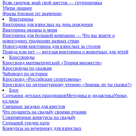
Всяк сверчок знай свой шесток — группировка
Убери лишнее
Фразы близкие по значению
Викторины
Викторина для взрослых на день рождения
Викторина океаны и моря
Викторина для большой компании — Что вы знаете о
новогодних традициях разных стран
Новогодняя викторина для взрослых за столом
Правда или нет — веселая викторина о животных для детей
Кроссворды
Кроссворд математический «Теория множеств»
Кроссворды по сказкам
Чайнворд по истории
Кроссворд «Российские спортсмены»
Кроссворд по литературному чтению «Знаешь ли ты сказки?»
Блог
Сценарии детских праздников
Методика и дидактика
Уроки,
кл.часы
Смешные загадки для квестов
Что подарить на свадьбу своими руками
Современные конкурсы на свадьбу
Сценарий гендер пати
Конкурсы на вечеринку для взрослых