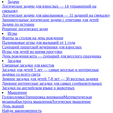
Задачи
Логические задачи для взрослых — 14 упражнений на
смекалку
Логические задачи для школьников — 11 заданий на смекалку
Занимательные логические задачи с ответами для детей
Задачи по истории
Решение логических задач
Игры
Фанты за столом на день рождения
Пальчиковые игры для малышей от 1 года
Сценарий пиратской вечеринки для взрослых
Игры для детей во время прогулки
День рождения кота — сценарий для веселого праздника
Загадки
Смешные загадки для квестов
Загадки для детей 5 лет — самые веселые и интересные
задачки со всего света
Зимние загадки для детей 7-8 лет — 30 веселых задачек
Древние интересные загадки для самых сообразительных
Загадки на английском языке о животных
Мышление
Головоломки
Тренировка внимания
Математическая
мозаика
Быстрота мышления
Логическое мышление
День знаний
Найди закономерность