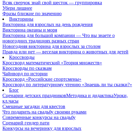
Всяк сверчок знай свой шесток — группировка
Убери лишнее
Фразы близкие по значению
Викторины
Викторина для взрослых на день рождения
Викторина океаны и моря
Викторина для большой компании — Что вы знаете о
новогодних традициях разных стран
Новогодняя викторина для взрослых за столом
Правда или нет — веселая викторина о животных для детей
Кроссворды
Кроссворд математический «Теория множеств»
Кроссворды по сказкам
Чайнворд по истории
Кроссворд «Российские спортсмены»
Кроссворд по литературному чтению «Знаешь ли ты сказки?»
Блог
Сценарии детских праздников
Методика и дидактика
Уроки,
кл.часы
Смешные загадки для квестов
Что подарить на свадьбу своими руками
Современные конкурсы на свадьбу
Сценарий гендер пати
Конкурсы на вечеринку для взрослых