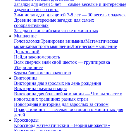
Загадки для детей 5 лет — самые веселые и интересные
задачки со всего света
Зимние загадки для детей 7-8 лет — 30 веселых задачек
Древние интересные загадки для самых
сообразительных
Загадки на английском языке о животных
Мышление
Головоломки
Тренировка внимания
Математическая
мозаика
Быстрота мышления
Логическое мышление
День знаний
Найди закономерность
Всяк сверчок знай свой шесток — группировка
Убери лишнее
Фразы близкие по значению
Викторины
Викторина для взрослых на день рождения
Викторина океаны и моря
Викторина для большой компании — Что вы знаете о
новогодних традициях разных стран
Новогодняя викторина для взрослых за столом
Правда или нет — веселая викторина о животных для
детей
Кроссворды
Кроссворд математический «Теория множеств»
Кроссворды по сказкам