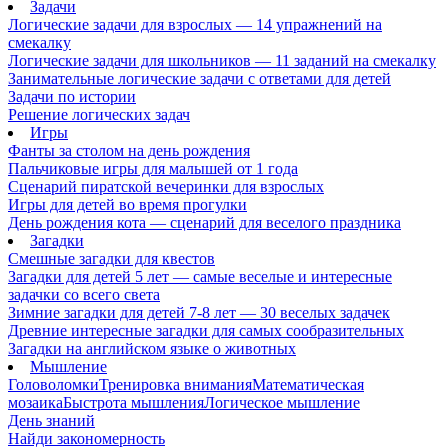
Задачи
Логические задачи для взрослых — 14 упражнений на
смекалку
Логические задачи для школьников — 11 заданий на смекалку
Занимательные логические задачи с ответами для детей
Задачи по истории
Решение логических задач
Игры
Фанты за столом на день рождения
Пальчиковые игры для малышей от 1 года
Сценарий пиратской вечеринки для взрослых
Игры для детей во время прогулки
День рождения кота — сценарий для веселого праздника
Загадки
Смешные загадки для квестов
Загадки для детей 5 лет — самые веселые и интересные
задачки со всего света
Зимние загадки для детей 7-8 лет — 30 веселых задачек
Древние интересные загадки для самых сообразительных
Загадки на английском языке о животных
Мышление
Головоломки
Тренировка внимания
Математическая
мозаика
Быстрота мышления
Логическое мышление
День знаний
Найди закономерность