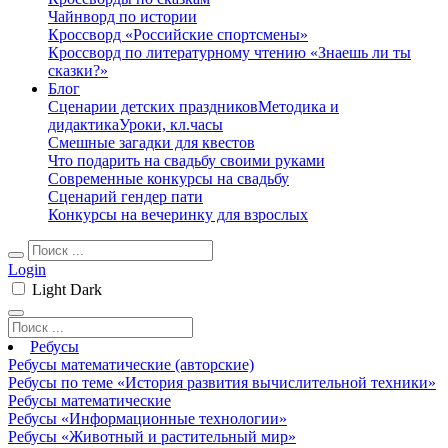
Чайнворд по истории
Кроссворд «Российские спортсмены»
Кроссворд по литературному чтению «Знаешь ли ты
сказки?»
Блог
Сценарии детских праздников
Методика и
дидактика
Уроки, кл.часы
Смешные загадки для квестов
Что подарить на свадьбу своими руками
Современные конкурсы на свадьбу
Сценарий гендер пати
Конкурсы на вечеринку для взрослых
Login
Light
Dark
Ребусы
Ребусы математические (авторские)
Ребусы по теме «История развития вычислительной техники»
Ребусы математические
Ребусы «Информационные технологии»
Ребусы «Животный и растительный мир»