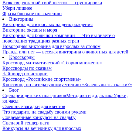
Всяк сверчок знай свой шесток — группировка
Убери лишнее
Фразы близкие по значению
Викторины
Викторина для взрослых на день рождения
Викторина океаны и моря
Викторина для большой компании — Что вы знаете о
новогодних традициях разных стран
Новогодняя викторина для взрослых за столом
Правда или нет — веселая викторина о животных для детей
Кроссворды
Кроссворд математический «Теория множеств»
Кроссворды по сказкам
Чайнворд по истории
Кроссворд «Российские спортсмены»
Кроссворд по литературному чтению «Знаешь ли ты сказки?»
Блог
Сценарии детских праздников
Методика и дидактика
Уроки,
кл.часы
Смешные загадки для квестов
Что подарить на свадьбу своими руками
Современные конкурсы на свадьбу
Сценарий гендер пати
Конкурсы на вечеринку для взрослых