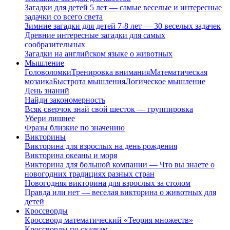
Загадки для детей 5 лет — самые веселые и интересные
задачки со всего света
Зимние загадки для детей 7-8 лет — 30 веселых задачек
Древние интересные загадки для самых
сообразительных
Загадки на английском языке о животных
Мышление
Головоломки
Тренировка внимания
Математическая
мозаика
Быстрота мышления
Логическое мышление
День знаний
Найди закономерность
Всяк сверчок знай свой шесток — группировка
Убери лишнее
Фразы близкие по значению
Викторины
Викторина для взрослых на день рождения
Викторина океаны и моря
Викторина для большой компании — Что вы знаете о
новогодних традициях разных стран
Новогодняя викторина для взрослых за столом
Правда или нет — веселая викторина о животных для
детей
Кроссворды
Кроссворд математический «Теория множеств»
Кроссворды по сказкам