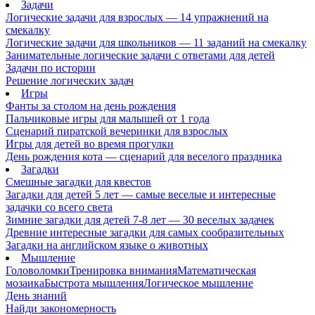
Задачи
Логические задачи для взрослых — 14 упражнений на
смекалку
Логические задачи для школьников — 11 заданий на смекалку
Занимательные логические задачи с ответами для детей
Задачи по истории
Решение логических задач
Игры
Фанты за столом на день рождения
Пальчиковые игры для малышей от 1 года
Сценарий пиратской вечеринки для взрослых
Игры для детей во время прогулки
День рождения кота — сценарий для веселого праздника
Загадки
Смешные загадки для квестов
Загадки для детей 5 лет — самые веселые и интересные
задачки со всего света
Зимние загадки для детей 7-8 лет — 30 веселых задачек
Древние интересные загадки для самых сообразительных
Загадки на английском языке о животных
Мышление
Головоломки
Тренировка внимания
Математическая
мозаика
Быстрота мышления
Логическое мышление
День знаний
Найди закономерность