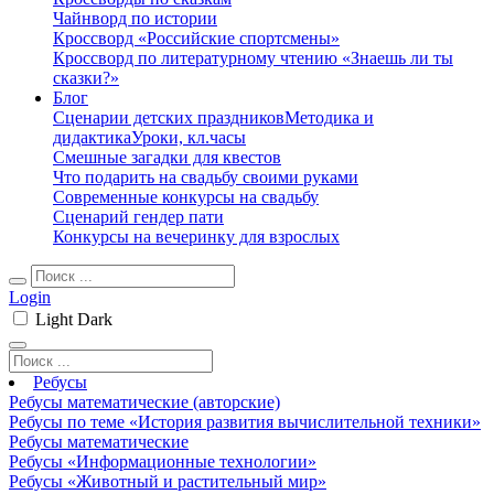
Чайнворд по истории
Кроссворд «Российские спортсмены»
Кроссворд по литературному чтению «Знаешь ли ты
сказки?»
Блог
Сценарии детских праздников
Методика и
дидактика
Уроки, кл.часы
Смешные загадки для квестов
Что подарить на свадьбу своими руками
Современные конкурсы на свадьбу
Сценарий гендер пати
Конкурсы на вечеринку для взрослых
Login
Light
Dark
Ребусы
Ребусы математические (авторские)
Ребусы по теме «История развития вычислительной техники»
Ребусы математические
Ребусы «Информационные технологии»
Ребусы «Животный и растительный мир»