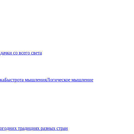
дачки со всего света
ка
Быстрота мышления
Логическое мышление
огодних традициях разных стран