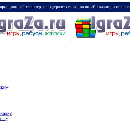
ормационный характер, не содержит ссылки на онлайн-казино и не пров
ики»
екалку
алку