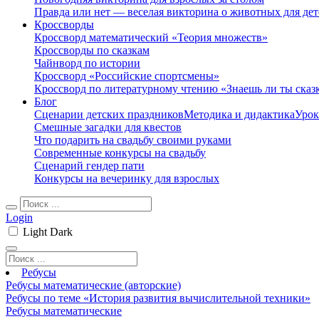
Правда или нет — веселая викторина о животных для дет
Кроссворды
Кроссворд математический «Теория множеств»
Кроссворды по сказкам
Чайнворд по истории
Кроссворд «Российские спортсмены»
Кроссворд по литературному чтению «Знаешь ли ты сказ
Блог
Сценарии детских праздников
Методика и дидактика
Урок
Смешные загадки для квестов
Что подарить на свадьбу своими руками
Современные конкурсы на свадьбу
Сценарий гендер пати
Конкурсы на вечеринку для взрослых
Login
Light
Dark
Ребусы
Ребусы математические (авторские)
Ребусы по теме «История развития вычислительной техники»
Ребусы математические