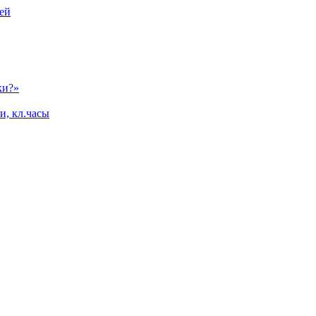
ей
ки?»
и, кл.часы