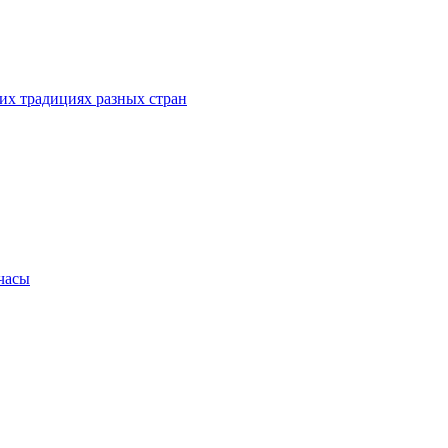
их традициях разных стран
.часы