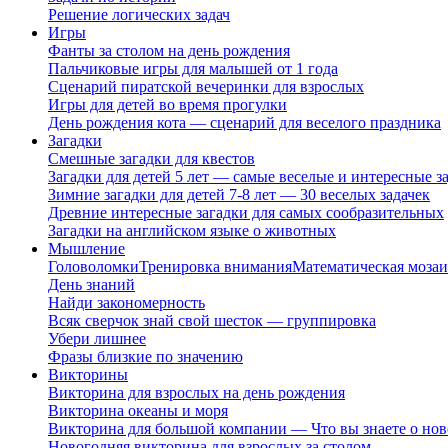
Решение логических задач
Игры
Фанты за столом на день рождения
Пальчиковые игры для малышей от 1 года
Сценарий пиратской вечеринки для взрослых
Игры для детей во время прогулки
День рождения кота — сценарий для веселого праздника
Загадки
Смешные загадки для квестов
Загадки для детей 5 лет — самые веселые и интересные за
Зимние загадки для детей 7-8 лет — 30 веселых задачек
Древние интересные загадки для самых сообразительных
Загадки на английском языке о животных
Мышление
Головоломки
Тренировка внимания
Математическая мозаи
День знаний
Найди закономерность
Всяк сверчок знай свой шесток — группировка
Убери лишнее
Фразы близкие по значению
Викторины
Викторина для взрослых на день рождения
Викторина океаны и моря
Викторина для большой компании — Что вы знаете о нов
Новогодняя викторина для взрослых за столом