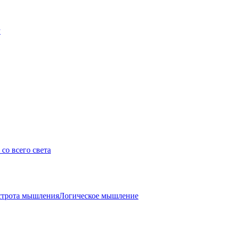
у
со всего света
трота мышления
Логическое мышление