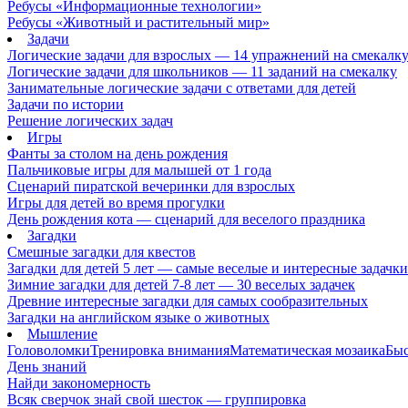
Ребусы «Информационные технологии»
Ребусы «Животный и растительный мир»
Задачи
Логические задачи для взрослых — 14 упражнений на смекалк
Логические задачи для школьников — 11 заданий на смекалку
Занимательные логические задачи с ответами для детей
Задачи по истории
Решение логических задач
Игры
Фанты за столом на день рождения
Пальчиковые игры для малышей от 1 года
Сценарий пиратской вечеринки для взрослых
Игры для детей во время прогулки
День рождения кота — сценарий для веселого праздника
Загадки
Смешные загадки для квестов
Загадки для детей 5 лет — самые веселые и интересные задачки 
Зимние загадки для детей 7-8 лет — 30 веселых задачек
Древние интересные загадки для самых сообразительных
Загадки на английском языке о животных
Мышление
Головоломки
Тренировка внимания
Математическая мозаика
Быс
День знаний
Найди закономерность
Всяк сверчок знай свой шесток — группировка