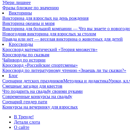
Убери лишнее
Фразы близкие по значению
Викторины
Викторина для взрослых на день рождения
Викторина океаны и моря
Викторина для большой компании — Что вы знаете о новогодн
Новогодняя викторина для взрослых за столом
Правда или нет — веселая викторина о животных для детей
Кроссворды
Кроссворд математический «Теория множеств»
Кроссворды по сказкам
Чайнворд по истории
Кроссворд «Российские спортсмены»
Кроссворд по литературному чтению «Знаешь ли ты сказки?»
Блог
Сценарии детских праздников
Методика и дидактика
Уроки, кл
Смешные загадки для квестов
Что подарить на свадьбу своими руками
Современные конкурсы на свадьбу
Сценарий гендер пати
Конкурсы на вечеринку для взрослых
В Тренде!
Детали слота
О сайте