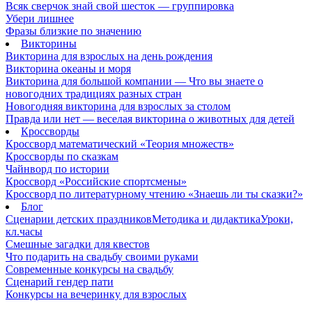
Всяк сверчок знай свой шесток — группировка
Убери лишнее
Фразы близкие по значению
Викторины
Викторина для взрослых на день рождения
Викторина океаны и моря
Викторина для большой компании — Что вы знаете о
новогодних традициях разных стран
Новогодняя викторина для взрослых за столом
Правда или нет — веселая викторина о животных для детей
Кроссворды
Кроссворд математический «Теория множеств»
Кроссворды по сказкам
Чайнворд по истории
Кроссворд «Российские спортсмены»
Кроссворд по литературному чтению «Знаешь ли ты сказки?»
Блог
Сценарии детских праздников
Методика и дидактика
Уроки,
кл.часы
Смешные загадки для квестов
Что подарить на свадьбу своими руками
Современные конкурсы на свадьбу
Сценарий гендер пати
Конкурсы на вечеринку для взрослых