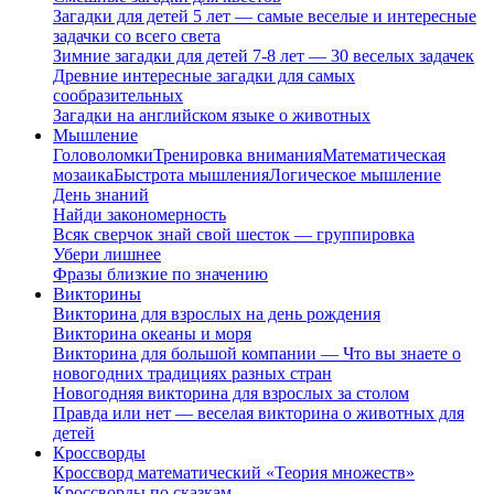
Загадки для детей 5 лет — самые веселые и интересные
задачки со всего света
Зимние загадки для детей 7-8 лет — 30 веселых задачек
Древние интересные загадки для самых
сообразительных
Загадки на английском языке о животных
Мышление
Головоломки
Тренировка внимания
Математическая
мозаика
Быстрота мышления
Логическое мышление
День знаний
Найди закономерность
Всяк сверчок знай свой шесток — группировка
Убери лишнее
Фразы близкие по значению
Викторины
Викторина для взрослых на день рождения
Викторина океаны и моря
Викторина для большой компании — Что вы знаете о
новогодних традициях разных стран
Новогодняя викторина для взрослых за столом
Правда или нет — веселая викторина о животных для
детей
Кроссворды
Кроссворд математический «Теория множеств»
Кроссворды по сказкам