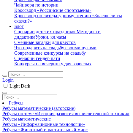
Чайнворд по истории
Кроссворд «Российские спортсмены»
Кроссворд по литературному чтению «Знаешь ли ты
сказки?»
Блог
Сценарии детских праздников
Методика и
дидактика
Уроки, кл.часы
Смешные загадки для квестов
Что подарить на свадьбу своими руками
Современные конкурсы на свадьбу
Сценарий гендер пати
Конкурсы на вечеринку для взрослых
Login
Light
Dark
Ребусы
Ребусы математические (авторские)
Ребусы по теме «История развития вычислительной техники»
Ребусы математические
Ребусы «Информационные технологии»
Ребусы «Животный и растительный мир»