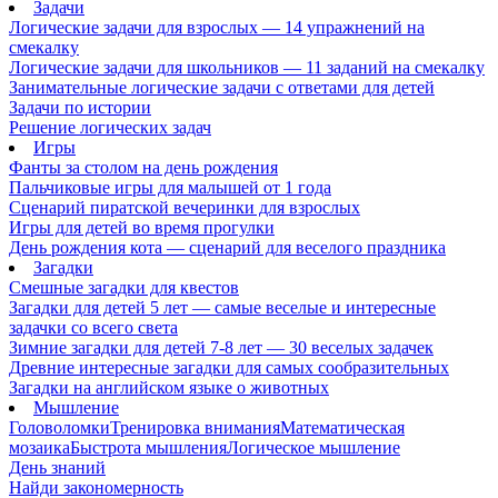
Задачи
Логические задачи для взрослых — 14 упражнений на
смекалку
Логические задачи для школьников — 11 заданий на смекалку
Занимательные логические задачи с ответами для детей
Задачи по истории
Решение логических задач
Игры
Фанты за столом на день рождения
Пальчиковые игры для малышей от 1 года
Сценарий пиратской вечеринки для взрослых
Игры для детей во время прогулки
День рождения кота — сценарий для веселого праздника
Загадки
Смешные загадки для квестов
Загадки для детей 5 лет — самые веселые и интересные
задачки со всего света
Зимние загадки для детей 7-8 лет — 30 веселых задачек
Древние интересные загадки для самых сообразительных
Загадки на английском языке о животных
Мышление
Головоломки
Тренировка внимания
Математическая
мозаика
Быстрота мышления
Логическое мышление
День знаний
Найди закономерность