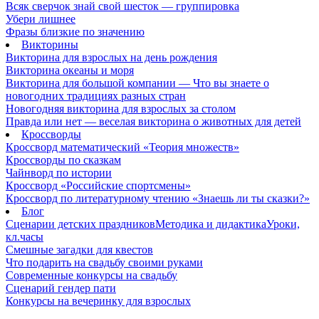
Всяк сверчок знай свой шесток — группировка
Убери лишнее
Фразы близкие по значению
Викторины
Викторина для взрослых на день рождения
Викторина океаны и моря
Викторина для большой компании — Что вы знаете о
новогодних традициях разных стран
Новогодняя викторина для взрослых за столом
Правда или нет — веселая викторина о животных для детей
Кроссворды
Кроссворд математический «Теория множеств»
Кроссворды по сказкам
Чайнворд по истории
Кроссворд «Российские спортсмены»
Кроссворд по литературному чтению «Знаешь ли ты сказки?»
Блог
Сценарии детских праздников
Методика и дидактика
Уроки,
кл.часы
Смешные загадки для квестов
Что подарить на свадьбу своими руками
Современные конкурсы на свадьбу
Сценарий гендер пати
Конкурсы на вечеринку для взрослых