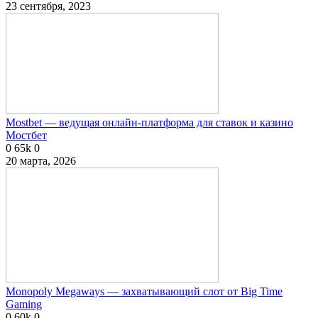
23 сентября, 2023
Mostbet — ведущая онлайн-платформа для ставок и казино
Мостбет
0
65k
0
20 марта, 2026
Monopoly Megaways — захватывающий слот от Big Time
Gaming
0
60k
0