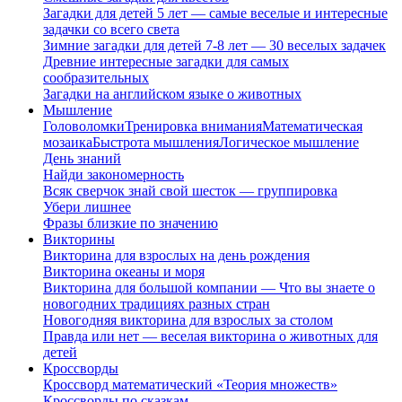
Загадки для детей 5 лет — самые веселые и интересные
задачки со всего света
Зимние загадки для детей 7-8 лет — 30 веселых задачек
Древние интересные загадки для самых
сообразительных
Загадки на английском языке о животных
Мышление
Головоломки
Тренировка внимания
Математическая
мозаика
Быстрота мышления
Логическое мышление
День знаний
Найди закономерность
Всяк сверчок знай свой шесток — группировка
Убери лишнее
Фразы близкие по значению
Викторины
Викторина для взрослых на день рождения
Викторина океаны и моря
Викторина для большой компании — Что вы знаете о
новогодних традициях разных стран
Новогодняя викторина для взрослых за столом
Правда или нет — веселая викторина о животных для
детей
Кроссворды
Кроссворд математический «Теория множеств»
Кроссворды по сказкам