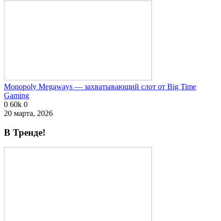
Monopoly Megaways — захватывающий слот от Big Time
Gaming
0
60k
0
20 марта, 2026
В Тренде!