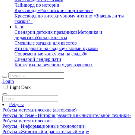
Чайнворд по истории
Кроссворд «Российские спортсмены»
Кроссворд по литературному чтению «Знаешь ли ты
сказки?»
Блог
Сценарии детских праздников
Методика и
дидактика
Уроки, кл.часы
Смешные загадки для квестов
Что подарить на свадьбу своими руками
Современные конкурсы на свадьбу
Сценарий гендер пати
Конкурсы на вечеринку для взрослых
Login
Light
Dark
Ребусы
Ребусы математические (авторские)
Ребусы по теме «История развития вычислительной техники»
Ребусы математические
Ребусы «Информационные технологии»
Ребусы «Животный и растительный мир»