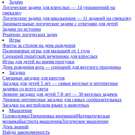
Задачи
Логические задачи для взрослых — 14 упражнений на
смекалку
Логические задачи для школьников — 11 заданий на смекалку
Занимательные логические задачи с ответами для детей
Задачи по истории
Решение логических задач
Игры
Фанты за столом на день рождения
Пальчиковые игры для малышей от 1 года
Сценарий пиратской вечеринки для взрослых
Игры для детей во время прогулки
День рождения кота — сценарий для веселого праздника
Загадки
Смешные загадки для квестов
Загадки для детей 5 лет — самые веселые и интересные
задачки со всего света
Зимние загадки для детей 7-8 лет — 30 веселых задачек
Древние интересные загадки для самых сообразительных
Загадки на английском языке о животных
Мышление
Головоломки
Тренировка внимания
Математическая
мозаика
Быстрота мышления
Логическое мышление
День знаний
Найди закономерность