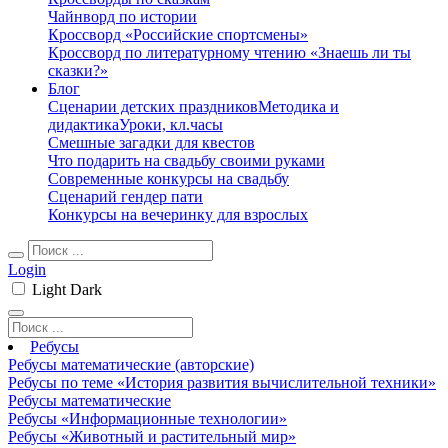
Чайнворд по истории
Кроссворд «Российские спортсмены»
Кроссворд по литературному чтению «Знаешь ли ты
сказки?»
Блог
Сценарии детских праздников
Методика и
дидактика
Уроки, кл.часы
Смешные загадки для квестов
Что подарить на свадьбу своими руками
Современные конкурсы на свадьбу
Сценарий гендер пати
Конкурсы на вечеринку для взрослых
Login
Light
Dark
Ребусы
Ребусы математические (авторские)
Ребусы по теме «История развития вычислительной техники»
Ребусы математические
Ребусы «Информационные технологии»
Ребусы «Животный и растительный мир»