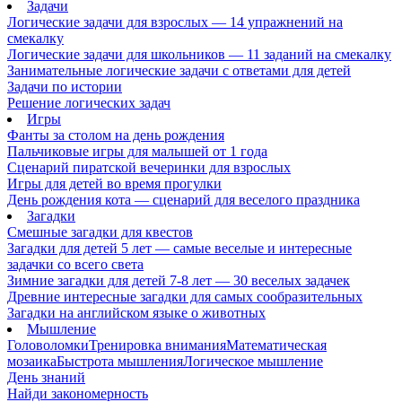
Задачи
Логические задачи для взрослых — 14 упражнений на
смекалку
Логические задачи для школьников — 11 заданий на смекалку
Занимательные логические задачи с ответами для детей
Задачи по истории
Решение логических задач
Игры
Фанты за столом на день рождения
Пальчиковые игры для малышей от 1 года
Сценарий пиратской вечеринки для взрослых
Игры для детей во время прогулки
День рождения кота — сценарий для веселого праздника
Загадки
Смешные загадки для квестов
Загадки для детей 5 лет — самые веселые и интересные
задачки со всего света
Зимние загадки для детей 7-8 лет — 30 веселых задачек
Древние интересные загадки для самых сообразительных
Загадки на английском языке о животных
Мышление
Головоломки
Тренировка внимания
Математическая
мозаика
Быстрота мышления
Логическое мышление
День знаний
Найди закономерность