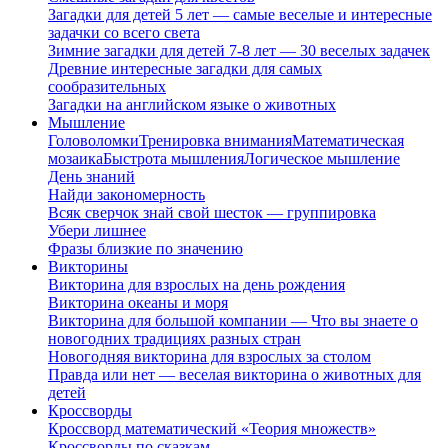
Загадки для детей 5 лет — самые веселые и интересные
задачки со всего света
Зимние загадки для детей 7-8 лет — 30 веселых задачек
Древние интересные загадки для самых
сообразительных
Загадки на английском языке о животных
Мышление
Головоломки
Тренировка внимания
Математическая
мозаика
Быстрота мышления
Логическое мышление
День знаний
Найди закономерность
Всяк сверчок знай свой шесток — группировка
Убери лишнее
Фразы близкие по значению
Викторины
Викторина для взрослых на день рождения
Викторина океаны и моря
Викторина для большой компании — Что вы знаете о
новогодних традициях разных стран
Новогодняя викторина для взрослых за столом
Правда или нет — веселая викторина о животных для
детей
Кроссворды
Кроссворд математический «Теория множеств»
Кроссворды по сказкам