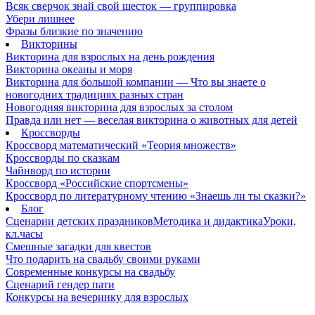
Всяк сверчок знай свой шесток — группировка
Убери лишнее
Фразы близкие по значению
Викторины
Викторина для взрослых на день рождения
Викторина океаны и моря
Викторина для большой компании — Что вы знаете о
новогодних традициях разных стран
Новогодняя викторина для взрослых за столом
Правда или нет — веселая викторина о животных для детей
Кроссворды
Кроссворд математический «Теория множеств»
Кроссворды по сказкам
Чайнворд по истории
Кроссворд «Российские спортсмены»
Кроссворд по литературному чтению «Знаешь ли ты сказки?»
Блог
Сценарии детских праздников
Методика и дидактика
Уроки,
кл.часы
Смешные загадки для квестов
Что подарить на свадьбу своими руками
Современные конкурсы на свадьбу
Сценарий гендер пати
Конкурсы на вечеринку для взрослых