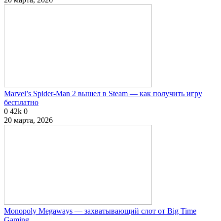
Marvel’s Spider-Man 2 вышел в Steam — как получить игру
бесплатно
0
42k
0
20 марта, 2026
Monopoly Megaways — захватывающий слот от Big Time
Gaming