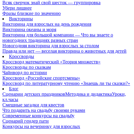
Всяк сверчок знай свой шесток — группировка
Убери лишнее
Фразы близкие по значению
Викторины
Викторина для взрослых на день рождения
Викторина океаны и моря
Викторина для большой компании — Что вы знаете о
новогодних традициях разных стран
Новогодняя викторина для взрослых за столом
Правда или нет — веселая викторина о животных для детей
Кроссворды
Кроссворд математический «Теория множеств»
Кроссворды по сказкам
Чайнворд по истории
Кроссворд «Российские спортсмены»
Кроссворд по литературному чтению «Знаешь ли ты сказки?»
Блог
Сценарии детских праздников
Методика и дидактика
Уроки,
кл.часы
Смешные загадки для квестов
Что подарить на свадьбу своими руками
Современные конкурсы на свадьбу
Сценарий гендер пати
Конкурсы на вечеринку для взрослых