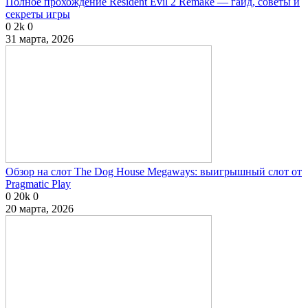
Полное прохождение Resident Evil 2 Remake — гайд, советы и
секреты игры
0
2k
0
31 марта, 2026
Обзор на слот The Dog House Megaways: выигрышный слот от
Pragmatic Play
0
20k
0
20 марта, 2026