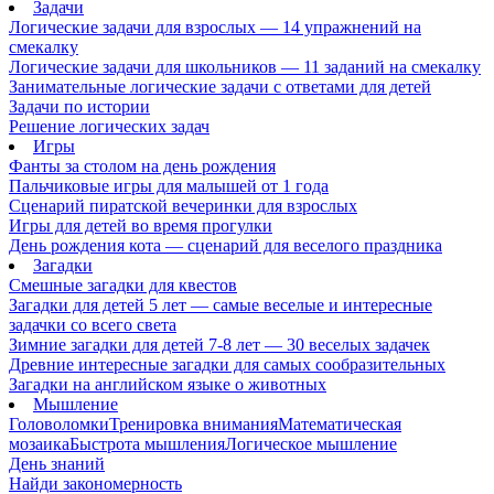
Задачи
Логические задачи для взрослых — 14 упражнений на
смекалку
Логические задачи для школьников — 11 заданий на смекалку
Занимательные логические задачи с ответами для детей
Задачи по истории
Решение логических задач
Игры
Фанты за столом на день рождения
Пальчиковые игры для малышей от 1 года
Сценарий пиратской вечеринки для взрослых
Игры для детей во время прогулки
День рождения кота — сценарий для веселого праздника
Загадки
Смешные загадки для квестов
Загадки для детей 5 лет — самые веселые и интересные
задачки со всего света
Зимние загадки для детей 7-8 лет — 30 веселых задачек
Древние интересные загадки для самых сообразительных
Загадки на английском языке о животных
Мышление
Головоломки
Тренировка внимания
Математическая
мозаика
Быстрота мышления
Логическое мышление
День знаний
Найди закономерность