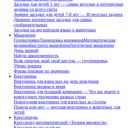
Загадки для детей 5 лет — самые веселые и интересные
задачки со всего света
Зимние загадки для детей 7-8 лет — 30 веселых задачек
Древние интересные загадки для самых
сообразительных
Загадки на английском языке о животных
Мышление
Головоломки
Тренировка внимания
Математическая
мозаика
Быстрота мышления
Логическое мышление
День знаний
Найди закономерность
Всяк сверчок знай свой шесток — группировка
Убери лишнее
Фразы близкие по значению
Викторины
Викторина для взрослых на день рождения
Викторина океаны и моря
Викторина для большой компании — Что вы знаете о
новогодних традициях разных стран
Новогодняя викторина для взрослых за столом
Правда или нет — веселая викторина о животных для
детей
Кроссворды
Кроссворд математический «Теория множеств»
Кроссворды по сказкам