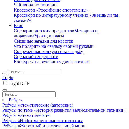
Чайнворд по истории
Кроссворд «Российские спортсмены»
Кроссворд по литературному чтению «Знаешь ли ты
сказки?»
Блог
Сценарии детских праздников
Методика и
дидактика
Уроки, кл.часы
Смешные загадки для квестов
Что подарить на свадьбу своими руками
Современные конкурсы на свадьбу
Сценарий гендер пати
Конкурсы на вечеринку для взрослых
Login
Light
Dark
Ребусы
Ребусы математические (авторские)
Ребусы по теме «История развития вычислительной техники»
Ребусы математические
Ребусы «Информационные технологии»
Ребусы «Животный и растительный мир»