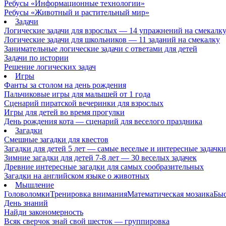
Ребусы «Информационные технологии»
Ребусы «Животный и растительный мир»
Задачи
Логические задачи для взрослых — 14 упражнений на смекалк
Логические задачи для школьников — 11 заданий на смекалку
Занимательные логические задачи с ответами для детей
Задачи по истории
Решение логических задач
Игры
Фанты за столом на день рождения
Пальчиковые игры для малышей от 1 года
Сценарий пиратской вечеринки для взрослых
Игры для детей во время прогулки
День рождения кота — сценарий для веселого праздника
Загадки
Смешные загадки для квестов
Загадки для детей 5 лет — самые веселые и интересные задачки 
Зимние загадки для детей 7-8 лет — 30 веселых задачек
Древние интересные загадки для самых сообразительных
Загадки на английском языке о животных
Мышление
Головоломки
Тренировка внимания
Математическая мозаика
Быс
День знаний
Найди закономерность
Всяк сверчок знай свой шесток — группировка