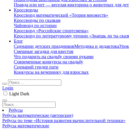
Правда или нет — веселая викторина о животных для дет
Кроссворды
Кроссворд математический «Теория множеств»
Кроссворды по сказкам
Чайнворд по истории
Кроссворд «Российские спортсмены»
Кроссворд по литературному чтению «Знаешь ли ты сказ
Блог
Сценарии детских праздников
Методика и дидактика
Урок
Смешные загадки для квестов
Что подарить на свадьбу своими руками
Современные конкурсы на свадьбу
Сценарий гендер пати
Конкурсы на вечеринку для взрослых
Login
Light
Dark
Ребусы
Ребусы математические (авторские)
Ребусы по теме «История развития вычислительной техники»
Ребусы математические