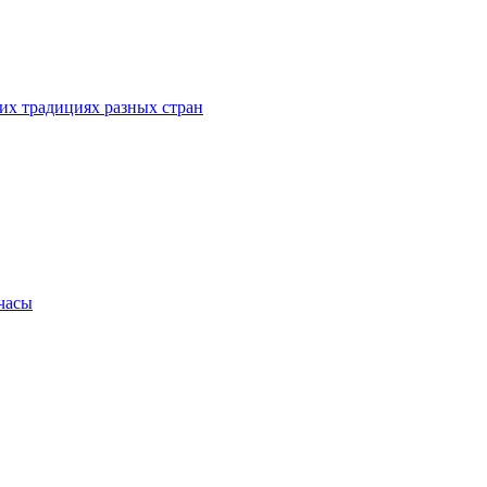
их традициях разных стран
.часы