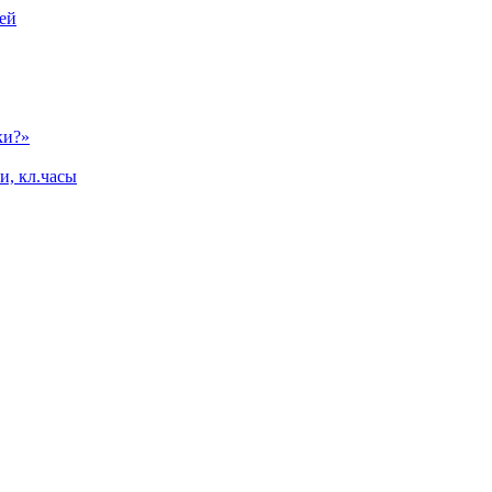
ей
ки?»
и, кл.часы