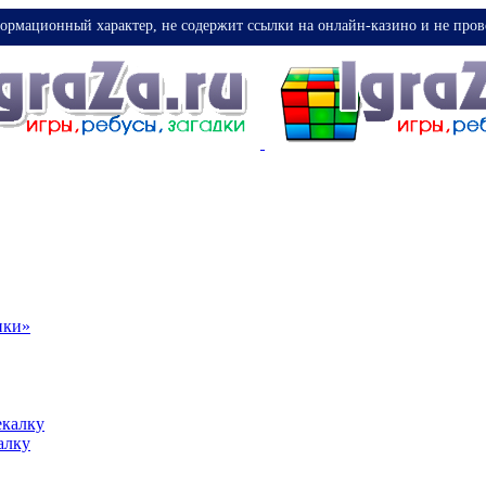
ормационный характер, не содержит ссылки на онлайн-казино и не пров
ики»
екалку
алку