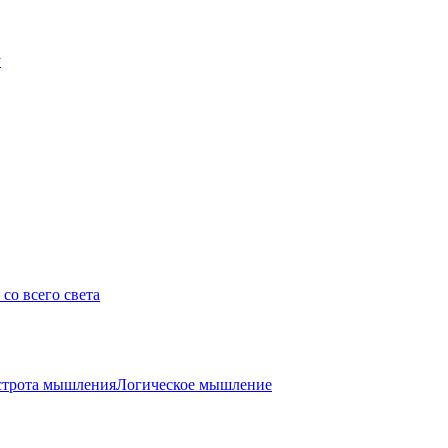
у
со всего света
трота мышления
Логическое мышление