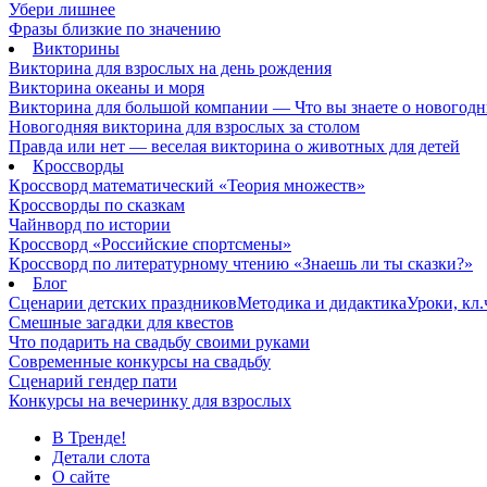
Убери лишнее
Фразы близкие по значению
Викторины
Викторина для взрослых на день рождения
Викторина океаны и моря
Викторина для большой компании — Что вы знаете о новогодн
Новогодняя викторина для взрослых за столом
Правда или нет — веселая викторина о животных для детей
Кроссворды
Кроссворд математический «Теория множеств»
Кроссворды по сказкам
Чайнворд по истории
Кроссворд «Российские спортсмены»
Кроссворд по литературному чтению «Знаешь ли ты сказки?»
Блог
Сценарии детских праздников
Методика и дидактика
Уроки, кл
Смешные загадки для квестов
Что подарить на свадьбу своими руками
Современные конкурсы на свадьбу
Сценарий гендер пати
Конкурсы на вечеринку для взрослых
В Тренде!
Детали слота
О сайте