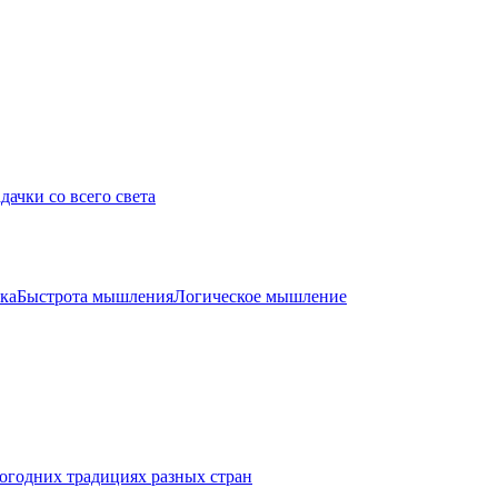
дачки со всего света
ка
Быстрота мышления
Логическое мышление
огодних традициях разных стран