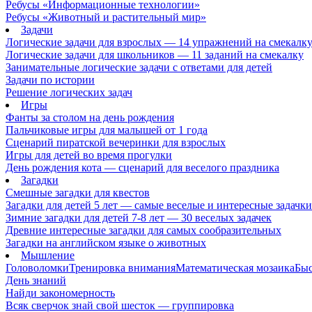
Ребусы «Информационные технологии»
Ребусы «Животный и растительный мир»
Задачи
Логические задачи для взрослых — 14 упражнений на смекалк
Логические задачи для школьников — 11 заданий на смекалку
Занимательные логические задачи с ответами для детей
Задачи по истории
Решение логических задач
Игры
Фанты за столом на день рождения
Пальчиковые игры для малышей от 1 года
Сценарий пиратской вечеринки для взрослых
Игры для детей во время прогулки
День рождения кота — сценарий для веселого праздника
Загадки
Смешные загадки для квестов
Загадки для детей 5 лет — самые веселые и интересные задачки 
Зимние загадки для детей 7-8 лет — 30 веселых задачек
Древние интересные загадки для самых сообразительных
Загадки на английском языке о животных
Мышление
Головоломки
Тренировка внимания
Математическая мозаика
Быс
День знаний
Найди закономерность
Всяк сверчок знай свой шесток — группировка