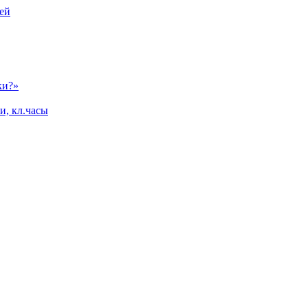
ей
ки?»
и, кл.часы