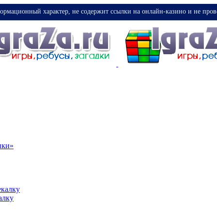
ормационный характер, не содержит ссылки на онлайн-казино и не пров
ики»
екалку
алку