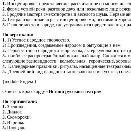
1.
Инсценировка, представление, рассчитанное на многочисленн
2.
форма устной речи, разговор двух или нескольких лиц; рече
3
. Бродячие мастера смехотворства и веселого шума. Первые ак
4.
Театрализованные игры с инсценировками, песнями и хоров
5.
Главное место в городе, где устраиваются представления, пра
По вертикали:
1.
1) Устное народное творчество.
2) Произведения, создаваемые народом и бытующие в нем.
2.
Герой устного народного творчества, актер кукольного театр
3.
наиболее распространённый вокальный жанр. Сложился в му
следующие разновидности: колыбельная, героические, хоровые;
4.
Календарные праздники, ритуалы, насыщенные театральными
5.
Древнейший вид народного танцевального искусства; сочета
{module Яндекс}
Ответы к кроссворду
«Истоки русского театра»
По горизонтали:
1.
Зрелище.
2.
Диалог.
3
. Скоморохи.
4.
Игрища.
5.
Площадь.