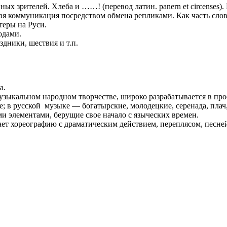
ых зрителей. Хлеба и ……! (перевод латин. panern et circenses)
вая коммуникация посредством обмена репликами. Как часть слов
теры на Руси.
одами.
здники, шествия и т.п.
а.
зыкальном народном творчестве, широко разрабатывается в про
 в русской музыке — богатырские, молодецкие, серенада, плач,
 элементами, берущие свое начало с языческих времен.
ет хореографию с драматическим действием, переплясом, песней