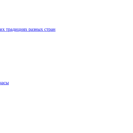
их традициях разных стран
.часы