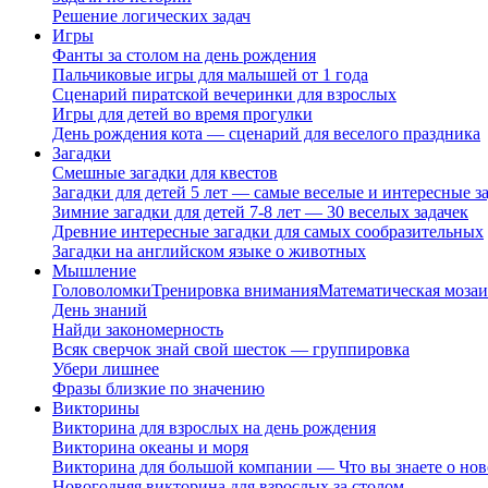
Решение логических задач
Игры
Фанты за столом на день рождения
Пальчиковые игры для малышей от 1 года
Сценарий пиратской вечеринки для взрослых
Игры для детей во время прогулки
День рождения кота — сценарий для веселого праздника
Загадки
Смешные загадки для квестов
Загадки для детей 5 лет — самые веселые и интересные за
Зимние загадки для детей 7-8 лет — 30 веселых задачек
Древние интересные загадки для самых сообразительных
Загадки на английском языке о животных
Мышление
Головоломки
Тренировка внимания
Математическая мозаи
День знаний
Найди закономерность
Всяк сверчок знай свой шесток — группировка
Убери лишнее
Фразы близкие по значению
Викторины
Викторина для взрослых на день рождения
Викторина океаны и моря
Викторина для большой компании — Что вы знаете о нов
Новогодняя викторина для взрослых за столом