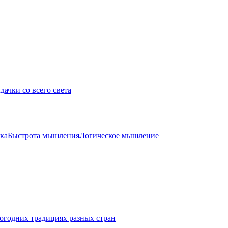
дачки со всего света
ка
Быстрота мышления
Логическое мышление
огодних традициях разных стран