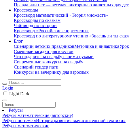
Правда или нет — веселая викторина о животных для дет
Кроссворды
Кроссворд математический «Теория множеств»
Кроссворды по сказкам
Чайнворд по истории
Кроссворд «Российские спортсмены»
Кроссворд по литературному чтению «Знаешь ли ты сказ
Блог
Сценарии детских праздников
Методика и дидактика
Урок
Смешные загадки для квестов
Что подарить на свадьбу своими руками
Современные конкурсы на свадьбу
Сценарий гендер пати
Конкурсы на вечеринку для взрослых
Login
Light
Dark
Ребусы
Ребусы математические (авторские)
Ребусы по теме «История развития вычислительной техники»
Ребусы математические