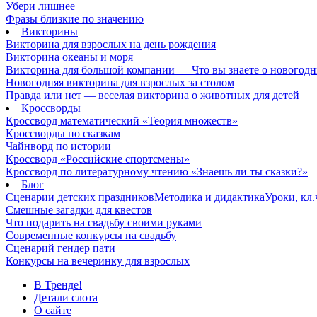
Убери лишнее
Фразы близкие по значению
Викторины
Викторина для взрослых на день рождения
Викторина океаны и моря
Викторина для большой компании — Что вы знаете о новогодн
Новогодняя викторина для взрослых за столом
Правда или нет — веселая викторина о животных для детей
Кроссворды
Кроссворд математический «Теория множеств»
Кроссворды по сказкам
Чайнворд по истории
Кроссворд «Российские спортсмены»
Кроссворд по литературному чтению «Знаешь ли ты сказки?»
Блог
Сценарии детских праздников
Методика и дидактика
Уроки, кл
Смешные загадки для квестов
Что подарить на свадьбу своими руками
Современные конкурсы на свадьбу
Сценарий гендер пати
Конкурсы на вечеринку для взрослых
В Тренде!
Детали слота
О сайте